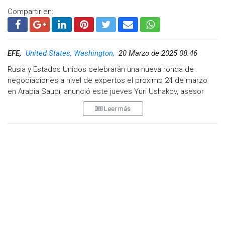
Compartir en:
EFE,
United States, Washington,
20 Marzo de 2025 08:46
Rusia y Estados Unidos celebrarán una nueva ronda de
negociaciones a nivel de expertos el próximo 24 de marzo
en Arabia Saudí, anunció este jueves Yuri Ushakov, asesor
internacional del Kremlin.
Leer más
"Acordamos con (el asesor de Seguridad Nacional de
Estados Unidos, Mike) Waltz que las consultas bilaterales las
mantendrán los expertos designados por ambos
presidentes. Las consultas tendrán lugar el lunes, 24 de
marzo, en Riad", dijo Ushakov a la prensa local.
Por parte rusa, añadió, participarán el jefe del Comité de
Asuntos Internacionales del Senado, Grigori Karasin, y el
asesor del director del Servicio Federal de Seguridad (FSB,
antiguo KGB), Serguéi Beseda.