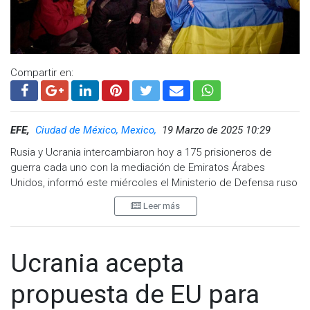
Compartir en:
EFE,
Ciudad de México, Mexico,
19 Marzo de 2025 10:29
Rusia y Ucrania intercambiaron hoy a 175 prisioneros de
guerra cada uno con la mediación de Emiratos Árabes
Unidos, informó este miércoles el Ministerio de Defensa ruso
en su canal de Telegram.
Leer más
"Actualmente todos los militares rusos se encuentran en
Bielorrusia, donde reciben asistencia médica y psicológica, y
donde tienen la posibilidad de comunicarse con sus familias",
Ucrania acepta
señala el comunicado castrense.
propuesta de EU para
Today is another day when Ukraine brings its people back.
175 of our defenders have been released from Russian