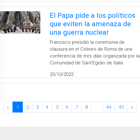
El Papa pide a los políticos
que eviten la amenaza de
una guerra nuclear
Francisco presidió la ceremonia de
clausura en el Coliseo de Roma de una
conferencia de tres días organizada por la
Comunidad de Sant'Egidio de Italia.
25/10/2022
«
1
2
3
4
5
6
7
8
...
44
45
»