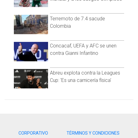
Sonora (1): Hospital privado de Hermosillo.
Terremoto de 7.4 sacude
Jalisco (1): Hospital General de Tepatitlán.
Colombia
Guanajuato (1): Hospital de Especialidades Pediátrico León.
Nayarit (1): Hospital Doctor Aquiles Calles Ramírez.
Concacaf, UEFA y AFC se unen
contra Gianni Infantino
Abreu explota contra la Leagues
Cup: 'Es una carnicería física'
CORPORATIVO
TÉRMINOS Y CONDICIONES