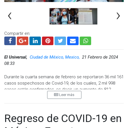
‹
›
Visita y accede a todo nuestro contenido |
www.cadenanoticias.com
| Twitter:
@cadena_noticias
|
Facebook:
@cadenanoticiasmx
| Instagram:
@cadenanoticiasmx
| TikTok:
@CadenaNoticias
|
Compartir en:
Whatsapp:
@CadenaNoticias
| Telegram:
@CadenaNoticias
El Universal,
Ciudad de México, Mexico,
21 Febrero de 2024
08:33
Durante la cuarta semana de febrero se reportaron 36 mil 161
casos sospechosos de Covid-19, de los cuales, 2 mil 998
casos están confirmados, es decir, un aumento de 812
Leer más
contagios por SARS-Cov-2 y 70 defunciones.
A nivel nacional, las entidades que presentan el mayor
número de contagios son: la Ciudad de México con 923
Regreso de COVID-19 en
casos; el Estado de México con 251 contagios; Querétaro
211; Puebla 145 casos; Hidalgo 127; Jalisco 133 y Tabasco