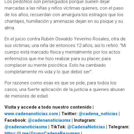
Los pedófilos son perseguidos porque suelen dejar
marcadas a las niñas y niños víctimas quienes, con el paso
de los años, recuerdan con amargura los estragos que los
chantajes, humillación y amenazas dejan en su psique y su
alma.
En el juicio contra Rubén Oswaldo Yeverino Rosales, otra de
sus víctimas, una niña de entonces 12 años, así lo refirió: “Mi
cuerpo está marcado física y mentalmente por los actos
enfermizos que me hizo realizar para su placer, para
complacer su mente psicótica. Esto ha cambiado
completamente mi vida y lo que debió ser”.
Por razones como esas es que se pide, para todos los
casos, una fuerte aplicación de la justicia a quienes abusan
de menores de edad.
Visita y accede a todo nuestro contenido |
www.cadenanoticias.com
| Twitter:
@cadena_noticias
|
Facebook:
@cadenanoticiasmx
| Instagram:
@cadenanoticiasmx
| TikTok:
@CadenaNoticias
| Telegram:
https://t.me/GrupoCadenaResumen
|