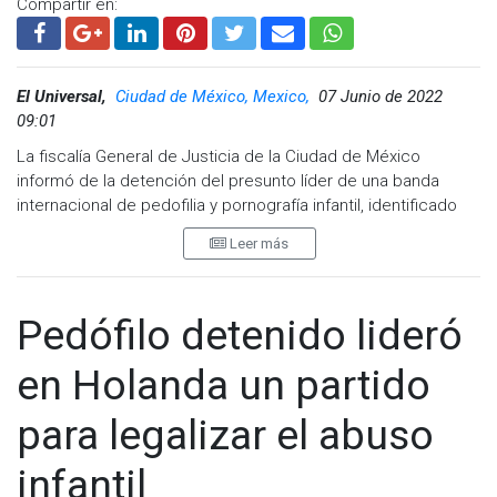
Compartir en:
El Universal,
Ciudad de México, Mexico,
07 Junio de 2022
09:01
La fiscalía General de Justicia de la Ciudad de México
informó de la detención del presunto líder de una banda
internacional de pedofilia y pornografía infantil, identificado
como Nelson “N”.
Leer más
La fiscal Ernestina Godoy Ramos detalló, el día de ayer, que
una vez que tuvieron conocimiento de que dicha persona se
encontraba en la Ciudad de México, se llevaron a cabo
Pedófilo detenido lideró
diversos seguimientos de cámaras del C5 para conocer el
domicilio donde se localizaba, así como sus rutinas y el
en Holanda un partido
contacto que buscaba tener con otros posibles pedófilos,
por lo que con apoyo de dicha organización, se realizó una
para legalizar el abuso
operación encubierta que permitió su detención en
flagrancia en inmediaciones del Centro de Transferencia
infantil
Modal de Chapultepec.