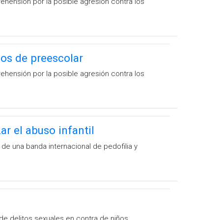
ehensión por la posible agresión contra los
ños de preescolar
ehensión por la posible agresión contra los
ar el abuso infantil
 de una banda internacional de pedofilia y
de delitos sexuales en contra de niños