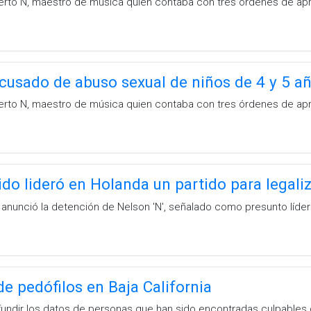
berto N, maestro de música quien contaba con tres órdenes de apr
cusado de abuso sexual de niños de 4 y 5 a
berto N, maestro de música quien contaba con tres órdenes de apr
do lideró en Holanda un partido para legaliz
 anunció la detención de Nelson 'N', señalado como presunto líder
e pedófilos en Baja California
fundir los datos de personas que han sido encontradas culpables 