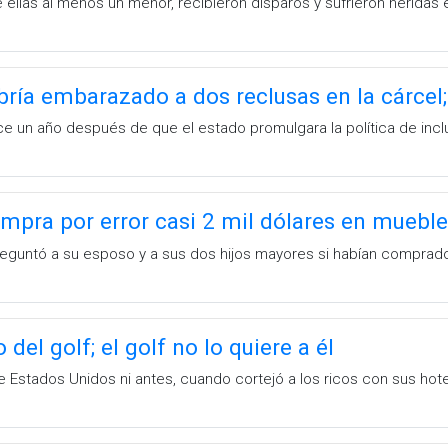
 ellas al menos un menor, recibieron disparos y sufrieron heridas
bría embarazado a dos reclusas en la cárcel;
ce un año después de que el estado promulgara la política de incl
mpra por error casi 2 mil dólares en muebl
preguntó a su esposo y a sus dos hijos mayores si habían comprado
del golf; el golf no lo quiere a él
 Estados Unidos ni antes, cuando cortejó a los ricos con sus hot