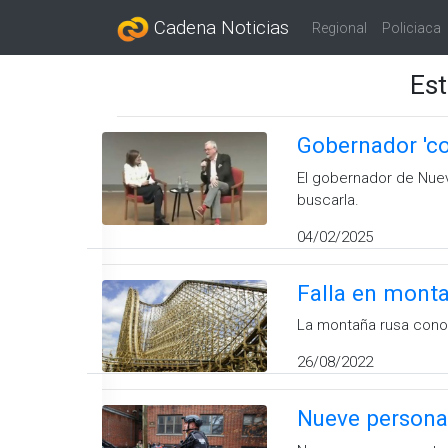
Cadena Noticias
Regional
Policiaca
Est
Gobernador 'co
El gobernador de Nueva
buscarla.
04/02/2025
Falla en monta
La montaña rusa conoc
26/08/2022
Nueve persona