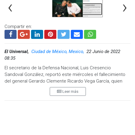
‹
›
Compartir en:
El Universal,
Ciudad de México, Mexico,
22 Junio de 2022
08:35
El secretario de la Defensa Nacional, Luis Cresencio
Sandoval González, reportó este miércoles el fallecimiento
del general Gerardo Clemente Ricardo Vega García, quien
fuera titular de esta dependencia en el sexenio del panista
Leer más
Vicente Fox Quesada.
A través de un mensaje en redes sociales, Luis Cresencio
Sandoval lamentó la muerte de Vega García, quien, dijo, "sirvió
con honor, lealtad y valor al pueblo de México como
secretario de la Defensa Nacional".