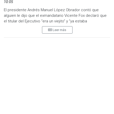
10:05
El presidente Andrés Manuel López Obrador contó que
alguien le dijo que el exmandatario Vicente Fox declaró que
el titular del Ejecutivo “era un viejito” y “ya estaba
chocheando”.
Leer más
“El otro día, no sé quién me dijo de que decía Fox que yo era
un viejito, que ya estaba chocheando. Pues sí, ya soy mayor,
ya estoy chocheando como dice Fox.
“Entonces él qué, ¿Está jovencito o qué?”, dijo López Obrador
entre risas en su conferencia mañanera de este miércoles
en Palacio Nacional, López Obrador.
Crítico al gobierno de López Obrador, el expresidente Fox
escribió en redes sociales sobre el mandatario de México:
“No hay duda o chocheando o senil, una de dos”.