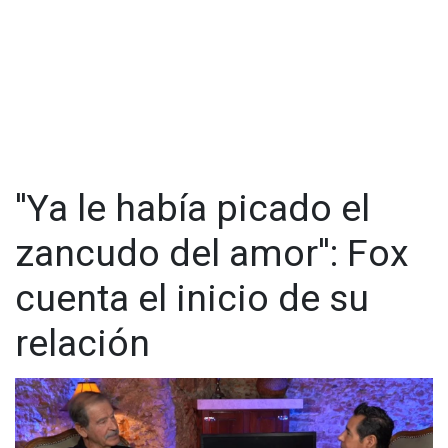
Señaló que fue un militar ejemplar que dejó un legado de
valores y virtudes que hacen patentes el compromiso
institucional y la vocación de servicio que todo militar debe
mostrar en el cumplimiento de sus responsabilidades.
"Hacemos votos por su eterno descanso y ofrecemos
nuestras más sentidas condolencias a su apreciable familia y
amigos, deseándoles pronta resignación, paz y consuelo",
escribió.
''Ya le había picado el
zancudo del amor'': Fox
cuenta el inicio de su
relación