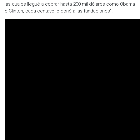
las cuales llegué a cobrar hasta 200 mil dólares como Obama
o Clinton, cada centavo lo doné a las fundaciones”.