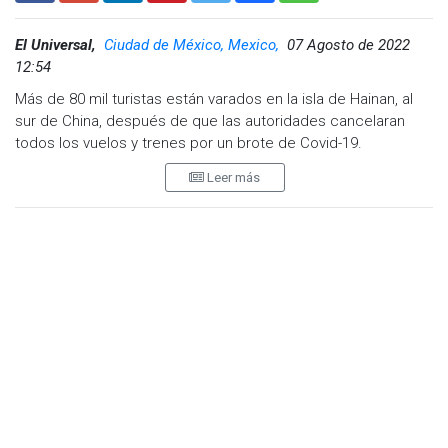
El Universal,
Ciudad de México, Mexico,
07 Agosto de 2022
12:54
Más de 80 mil turistas están varados en la isla de Hainan, al
sur de China, después de que las autoridades cancelaran
todos los vuelos y trenes por un brote de Covid-19.
Leer más
Cerca de 500 casos de Covid-19 fueron contabilizados este
domingo en el balneario de Sanya, que tiene más de un
millón de habitantes, en la isla de Hainan, conocida como el
"Hawái chino".
Todos los vuelos desde Sanya, un lugar muy popular entre
los surfistas, se cancelaron este fin de semana, y se
suspendió la venta de billetes de tren.
Para poder salir de la isla, los turistas deberán presentar
cinco pruebas de Covid-19 realizadas en un período de siete
días, indicaron las autoridades.
Los hoteles de la ciudad deberán ofrecer a los clientes una