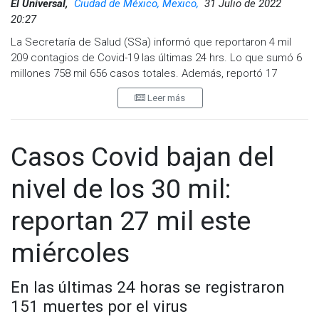
El Universal,
Ciudad de México, Mexico,
31 Julio de 2022
20:27
La Secretaría de Salud (SSa) informó que reportaron 4 mil
209 contagios de Covid-19 las últimas 24 hrs. Lo que sumó 6
millones 758 mil 656 casos totales. Además, reportó 17
muertes por la enfermedad lo que acumuló 327 mil 730
Leer más
fallecidos.
La dependencia resaltó que la distribución de los casos
estimados por los grupos de edad seleccionados y semanas
Casos Covid bajan del
epidemiológicas del 2020, 2021 y 2022, en las últimas cinco
semanas, la mayor parte de los casos están presentes en
nivel de los 30 mil:
los grupos de 18 a 29 años, seguido del grupo de 30 a 39
años y 40 a 49 años.
reportan 27 mil este
Además, expuso que las 10 primeras entidades que
miércoles
acumulan el mayor número de casos son: Ciudad de México,
Estado de México, Nuevo León, Guanajuato, Jalisco, San Luis
Potosí, Veracruz, Tabasco, Puebla y Sonora, que en conjunto
En las últimas 24 horas se registraron
conforman el 64% de todos los casos acumulados
151 muertes por el virus
registrados en el país.