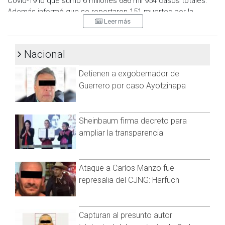
Covid-19 lo que sumó 6 millones 686 mil 954 casos totales.
Además informó que se reportaron 151 muertes por la
Leer más
enfermedad lo que acumuló 327 mil 412 fallecidos.
La dependencia detalló que los casos estimados por los
grupos de edad seleccionados y semanas epidemiológicas
Nacional
del 2020, 2021 y 2022, en las últimas cinco semanas, la mayor
Detienen a exgobernador de
parte de los casos están presentes en los grupos de 18 a 29
años, seguido del grupo de 30 a 39 años y 40 a 49 años.
Guerrero por caso Ayotzinapa
Además expuso que los casos confirmados acumulados por
entidad de residencia, las 10 primeras entidades que
Sheinbaum firma decreto para
acumulan el mayor número de casos son: Ciudad de México,
ampliar la transparencia
Estado de México, Nuevo León, Guanajuato, Jalisco, San Luis
Potosí, Veracruz, Tabasco, Puebla y Sonora, que en conjunto
conforman el 64% de todos los casos acumulados
Ataque a Carlos Manzo fue
registrados en el país.
represalia del CJNG: Harfuch
Visita y accede a todo nuestro contenido |
www.cadenanoticias.com
| Twitter:
@cadena_noticias
|
Facebook:
@cadenanoticiasmx
| Instagram:
Capturan al presunto autor
@cadena_noticias
| TikTok:
@CadenaNoticias
| Telegram: