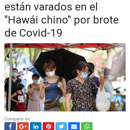
población en vacunación contra el SARS-CoV-2 y continúa la
están varados en el
https://t.me/GrupoCadenaResumen
|
inmunización en menores de edad de los 5 a los 18 años.
''Hawái chino'' por brote
de Covid-19
Compartir en: