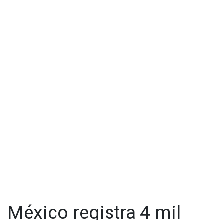
reducción de 50% hasta que se levanten las restricciones,
señaló un funcionario.
China es la única de las principales economías del mundo
que sigue manteniendo una estrategia de "cero Covid", con
estrictos confinamientos y largas cuarentenas.
México registra 4 mil