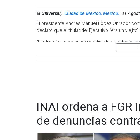
El Universal,
Ciudad de México, Mexico,
31 Agost
El presidente Andrés Manuel López Obrador contó
declaró que el titular del Ejecutivo “era un viejit
“El otro día, no sé quién me dijo de que decía Fo
ya soy mayor, ya estoy chocheando como dice F
“Entonces él qué, ¿Está jovencito o qué?”, dijo
este miércoles en Palacio Nacional, López Obrad
Crítico al gobierno de López Obrador, el expresi
de México: “No hay duda o chocheando o senil, 
INAI ordena a FGR 
de denuncias contr