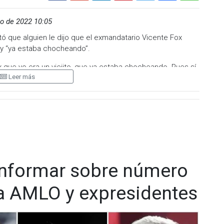
o de 2022 10:05
 que alguien le dijo que el exmandatario Vicente Fox
o” y “ya estaba chocheando”.
x que yo era un viejito, que ya estaba chocheando. Pues sí,
Leer más
ox.
 López Obrador entre risas en su conferencia mañanera de
or.
dente Fox escribió en redes sociales sobre el mandatario
una de dos”.
informar sobre número
a AMLO y expresidentes