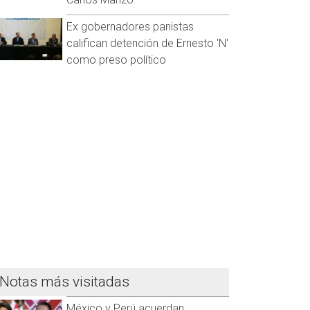
Ex gobernadores panistas
califican detención de Ernesto 'N'
como preso político
Notas más visitadas
México y Perú acuerdan