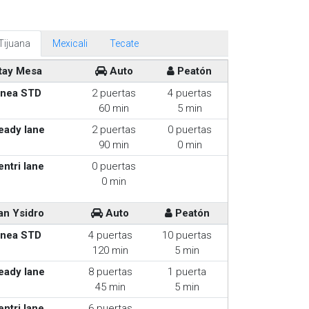
Tijuana
Mexicali
Tecate
tay Mesa
Auto
Peatón
inea STD
2 puertas
4 puertas
60 min
5 min
eady lane
2 puertas
0 puertas
90 min
0 min
entri lane
0 puertas
0 min
an Ysidro
Auto
Peatón
inea STD
4 puertas
10 puertas
120 min
5 min
eady lane
8 puertas
1 puerta
45 min
5 min
entri lane
6 puertas