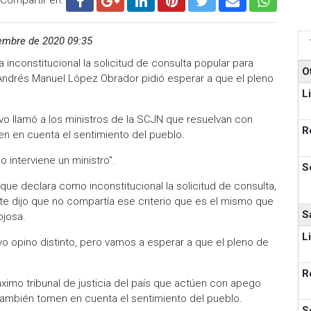
embre de 2020 09:35
inconstitucional la solicitud de consulta popular para
O
te Andrés Manuel López Obrador pidió esperar a que el pleno
L
tivo llamó a los ministros de la SCJN que resuelvan con
R
en en cuenta el sentimiento del pueblo.
 interviene un ministro".
S
 que declara como inconstitucional la solicitud de consulta,
nte dijo que no compartía ese criterio que es el mismo que
S
ojosa.
L
yo opino distinto, pero vamos a esperar a que el pleno de
R
 Máximo tribunal de justicia del país que actúen con apego
e también tomen en cuenta el sentimiento del pueblo.
S