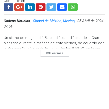
Compartir en:
Cadena Noticias,
Ciudad de México, Mexico,
05 Abril de 2024
07:54
Un sismo de magnitud 4.8 sacudió los edificios de la Gran
Manzana durante la mañana de este viernes, de acuerdo con
el Servicio Geológico de Estados Unidos (USGS), en lo que
Leer más
aún se desconocen posibles daños.
El sismo fue reportado en la localidad de Whitehouse Station,
Nueva Jersey —a unas 41 millas (67 kilómetros) de la ciudad
de Nueva York— a una profundidad de 5 kilómetros a las
10:23 horas (locales).
En el centro de Manhattan, el ruido habitual del tráfico se hizo
más fuerte cuando los automovilistas tocaron sus bocinas en
calles momentáneamente temblorosas. Algunos residentes
en el distirito de Brooklyn escucharon un sonido estruendoso