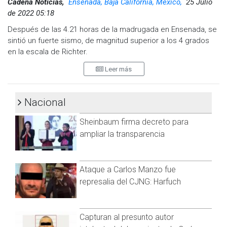
hay fugas de gas.
Cadena Noticias,
Ensenada, Baja California, Mexico,
25 Julio
de 2022 05:18
· Utiliza el teléfono sólo para emergencias.
Después de las 4.21 horas de la madrugada en Ensenada, se
· Mantente informado, no propagues rumores y atiende las
sintió un fuerte sismo, de magnitud superior a los 4 grados
recomendaciones de las autoridades.
en la escala de Richter.
· Recuerda que se pueden presentar réplicas, por lo que
Leer más
es importante mantenerse alerta.
A las 4.51 horas, treinta minutos después del evento,
Comunicación Social del gobierno estatal informó que la
Nacional
magnitud del sismo había sido de 4.9 grados.
Fuente: Comisión Nacional de Prevención de Desastres,
Sistema Nacional de Protección Civil.
Sheinbaum firma decreto para
A las 4.56 horas, treinta y cinco minutos después del sismo,
ampliar la transparencia
el gobierno municipal informaba que la magnitud del
movimiento telúrico fue de 4.3 grados en la escala de
Richter.
Ataque a Carlos Manzo fue
represalia del CJNG: Harfuch
En lo que concuerdan es en que no hubo daños materiales, ni
reportes de incidentes a ciudadanos, además de la
Capturan al presunto autor
ubicación.