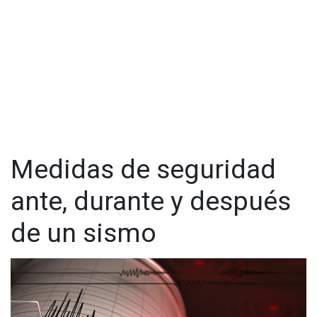
Visita y accede a todo nuestro contenido |
www.cadenanoticias.com
| Twitter:
@cadena_noticias
|
Facebook:
@cadenanoticiasmx
| Instagram:
@cadenanoticiasmx
| TikTok:
@CadenaNoticias
| Telegram:
https://t.me/GrupoCadenaResumen
|
Medidas de seguridad
ante, durante y después
de un sismo