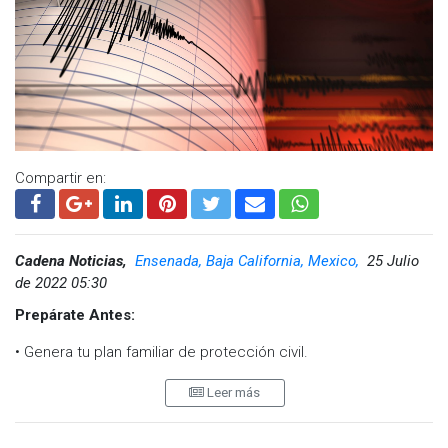
Compartir en:
Cadena Noticias,
Ensenada, Baja California, Mexico,
25 Julio
de 2022 05:30
Prepárate Antes:
• Genera tu plan familiar de protección civil.
• Organiza y participa en simulacros de evacuación.
Leer más
• Identifica las zonas de seguridad.