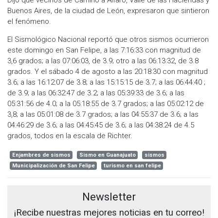
Dijo que vecinos de Camino a Alfaro, Valle de las Haciendas y
Buenos Aires, de la ciudad de León, expresaron que sintieron
el fenómeno.
El Sismológico Nacional reportó que otros sismos ocurrieron
este domingo en San Felipe, a las 7:16:33 con magnitud de
3,6 grados; a las 07:06:03, de 3.9; otro a las 06:13:32, de 3.8
grados. Y el sábado 4 de agosto a las 20:18:30 con magnitud
3.6; a las 16:12:07 de 3.8; a las 15:15:15 de 3.7; a las 06:44:40 ;
de 3.9; a las 06:32:47 de 3.2; a las 05:39:33 de 3.6; a las
05:31:56 de 4.0; a la 05:18:55 de 3.7 grados; a las 05:02:12 de
3,8; a las 05:01:08 de 3.7 grados; a las 04:55:37 de 3.6; a las
04:46:29 de 3.6; a las 04:45:45 de 3.6; a las 04:38:24 de 4.5
grados, todos en la escala de Richter.
Enjambres de sismos
Sismo en Guanajuato
sismos
Municipalización de San Felipe
turismo en san felipe
Newsletter
¡Recibe nuestras mejores noticias en tu correo!