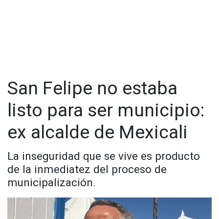
Whatsapp:
@CadenaNoticias
|
de Salina Cruz, Oaxaca; el temblor fue de magnitud 4.1 y se
produjo a 50.8 kilómetros de profundidad.
El SSN reportó un sismo a las 2:05 horas a 16 kilómetros al
noreste de San Pedro Pochutla, Oaxaca; el temblor fue de
magnitud 4.2 y se produjo a 50.8 kilómetros de profundidad.
San Felipe no estaba
listo para ser municipio:
ex alcalde de Mexicali
La inseguridad que se vive es producto
de la inmediatez del proceso de
municipalización.