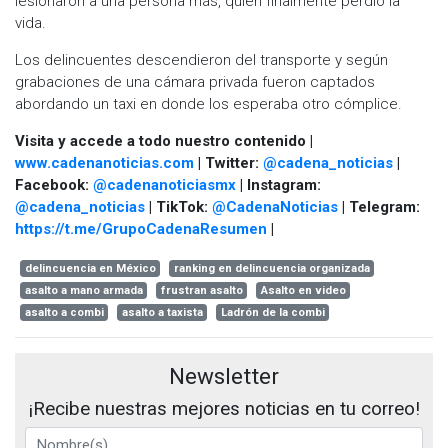
lesionaron a una persona más, quien finalmente perdió la
vida.
Los delincuentes descendieron del transporte y según
grabaciones de una cámara privada fueron captados
abordando un taxi en donde los esperaba otro cómplice.
Visita y accede a todo nuestro contenido |
www.cadenanoticias.com
| Twitter:
@cadena_noticias
|
Facebook:
@cadenanoticiasmx
| Instagram:
@cadena_noticias
| TikTok:
@CadenaNoticias
| Telegram:
https://t.me/GrupoCadenaResumen
|
delincuencia en México
ranking en delincuencia organizada
asalto a mano armada
frustran asalto
Asalto en video
asalto a combi
asalto a taxista
Ladrón de la combi
Newsletter
¡Recibe nuestras mejores noticias en tu correo!