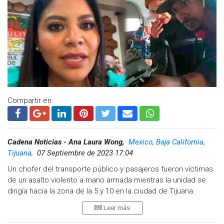
La víctima pidió apoyo a una unidad municipal, por lo que de
inmediato se desplegó un operativo en la zona, lo que
permitió el arresto de Cristo “N“.
Cabe señalar, que al parecer y según registros de seguridad,
el sujeto estuvo preso en el penal de La Mesa por portación
de arma y robo.
Visita y accede a todo nuestro contenido |
Compartir en:
www.cadenanoticias.com
| Twitter:
@cadena_noticias
|
Facebook:
@cadenanoticiasmx
| Instagram:
@cadenanoticiasmx
| TikTok:
@CadenaNoticias
|
Whatsapp:
@CadenaNoticias
|
Cadena Noticias - Ana Laura Wong,
Mexico, Baja California,
Tijuana,
07 Septiembre de 2023 17:04
Un chofer del transporte público y pasajeros fueron víctimas
de un asalto violento a mano armada mientras la unidad se
dirigía hacia la zona de la 5 y 10 en la ciudad de Tijuana.
Leer más
Los hechos ocurrieron cerca de las 10:00 horas de este
miércoles cuando el asaltante hizo la parada en el