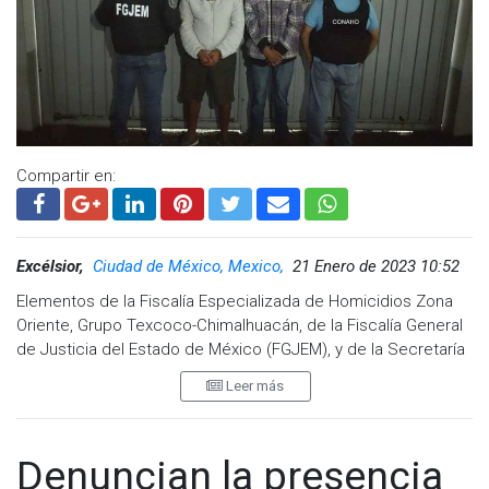
Compartir en:
Excélsior,
Ciudad de México, Mexico,
21 Enero de 2023 10:52
Elementos de la Fiscalía Especializada de Homicidios Zona
Oriente, Grupo Texcoco-Chimalhuacán, de la Fiscalía General
de Justicia del Estado de México (FGJEM), y de la Secretaría
de Seguridad y Protección Ciudadana (SSPC), a través de la
Leer más
Comisión para la Atención del Delito de Homicidio Doloso
(CONAHO), cumplimentaron una orden de aprehensión contra
los hermanos Josué Obed “N”, de 18 años, y Michelle “N”, de
Denuncian la presencia
28 por estar relacionados con el asesinato de un hombre