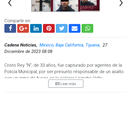
‹
›
Compartir en:
Cadena Noticias,
Mexico, Baja California, Tijuana,
27
Diciembre de 2023 08:08
Cristo Rey “N”, de 33 años, fue capturado por agentes de la
Policía Municipal, por ser presunto responsable de un asalto
con un arma de fuego en la colonia Leandro Valle.
Leer más
El informe policíaco señala que dicha persona sin mediar
palabra, amagó a la víctima con un arma calibre 9 mm,
despojándola de un celular y otras pertenecías.