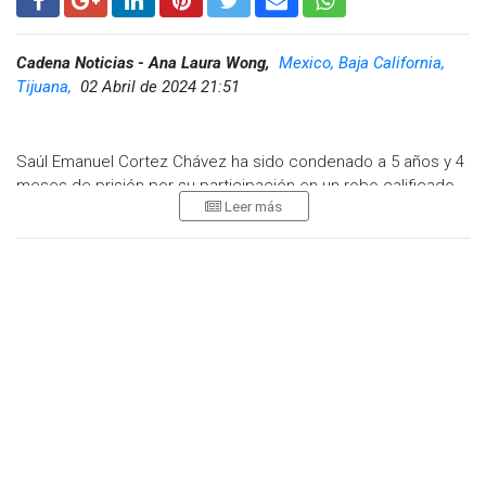
Cadena Noticias - Ana Laura Wong,
Mexico, Baja California,
Tijuana,
02 Abril de 2024 21:51
Saúl Emanuel Cortez Chávez ha sido condenado a 5 años y 4
meses de prisión por su participación en un robo calificado
Leer más
con violencia, dictaminó la Fiscalía Regional de Tijuana.
El acusado se vio involucrado en un incidente delictivo
ocurrido en marzo de 2022, donde golpeó a una víctima y
despojó a su hija de su teléfono celular y dinero en efectivo.
La audiencia intermedia tuvo lugar el pasado 1 de abril,
donde el Juez de Control del Partido Judicial aprobó la
terminación anticipada del proceso mediante un
procedimiento abreviado, sin otorgar beneficios libertarios al
acusado.
La investigación reveló que Saúl Emanuel y otro individuo