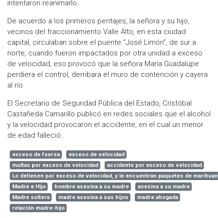
intentaron reanimarlo.
De acuerdo a los primeros peritajes, la señora y su hijo,
vecinos del fraccionamiento Valle Alto, en esta ciudad
capital, circulaban sobre el puente “José Limón”, de sur a
norte, cuando fueron impactados por otra unidad a exceso
de velocidad, eso provocó que la señora María Guadalupe
perdiera el control, derribara el muro de contención y cayera
al río.
El Secretario de Seguridad Pública del Estado, Cristóbal
Castañeda Camarillo publicó en redes sociales que el alcohol
y la velocidad provocaron el accidente, en el cual un menor
de edad falleció.
exceso de fuerza
exceso de velocidad
multas por exceso de velocidad
accidente por exceso de velocidad
Lo detienen por exceso de velocidad, y le encuentran paquetes de marihuan
Madre e Hijo
hombre asesina a su madre
asesina a su madre
Madre soltera
madre asesina a sus hijos
madre ahogada
relación madre-hijo