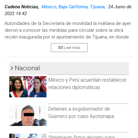
Cadena Noticias,
Mexico, Baja California, Tijuana,
24 Junio de
2022 14:42
Autoridades de la Secretaría de movilidad la mañana de ayer
dieron a conocer las medidas para circular sobre la obra
recién inaugurada por el ayuntamiento de Tijuana, en donde
se debe de circular a 40 kilómetros por hora, como velocidad
Leer más
máxima. Hoy en un recorrido por la zona a pesar de los más
de 10 letreros a lo largo de esta vialidad, se pudo observar
no se respeta.
Nacional
No hay quien ponga un orden al ingresar a los carriles de
México y Perú acuerdan restablecer
circulación, en donde se pudo observar al Director de IMOS
relaciones diplomáticas
circular en una Ford Bronco Gris por la zona alrededor de las
10:30 de la mañana mismo que circuló a más de la velocidad
permitida.
Detienen a exgobernador de
Guerrero por caso Ayotzinapa
Sheinbaum firma decreto para