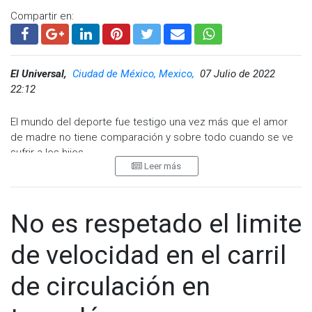
Compartir en:
El Universal,
Ciudad de México, Mexico,
07 Julio de 2022
22:12
El mundo del deporte fue testigo una vez más que el amor
de madre no tiene comparación y sobre todo cuando se ve
sufrir a los hijos.
Leer más
Artur Búrtsev se encontraba participando en los VIII Juegos
Deportivos en Yakutia, Rusia, cuando en la recta final de la
competencia víctima del esfuerzo y las altas temperaturas
No es respetado el limite
comenzó a marearse y tambalearse en los metros finales.
de velocidad en el carril
Ante la situación su madre corrió y lo tomó del brazo para
evitar que algo más le sucediera a su hijo, un acto que fue
de circulación en
aplaudido por las redes sociales y rechazado por los jueces,
quienes ante la acción eliminaron al corredor.