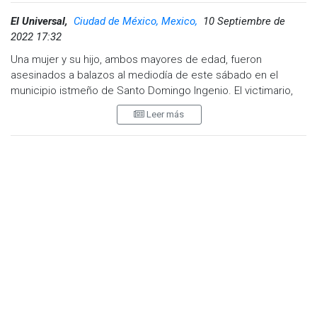
El Universal,
Ciudad de México, Mexico,
10 Septiembre de
2022 17:32
Una mujer y su hijo, ambos mayores de edad, fueron
asesinados a balazos al mediodía de este sábado en el
municipio istmeño de Santo Domingo Ingenio. El victimario,
que fue identificado, no pudo ser detenido. Huyó, informaron
Leer más
las autoridades.
De acuerdo con las primeras versiones de los vecinos del
barrio Comején, donde ocurrió el doble asesinato, los hechos
se suscitaron entre la una y dos de la tarde de este sábado,
en esa población que se ubica a la entrada de la zona oriente
del Istmo de Tehuantepec.
Las víctimas mortales fueron identificadas como Elfega, de
unos 65 años de edad, y su hijo Alexander, de unos 42 años,
quienes fallecieron en su domicilio tras el ataque armado de
parte de uno de sus familiares cercanos, según informaron
las autoridades.