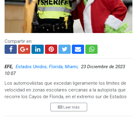
Compartir en:
EFE,
Estados Unidos, Florida, Miami,
23 Diciembre de 2023
10:07
Los automovilistas que excedan ligeramente los límites de
velocidad en zonas escolares cercanas a la autopista que
recorre los Cayos de Florida, en el extremo sur de Estados
Unidos son sorprendidos por el duende verde navideño
Leer más
'Grinch' para cuestionarlos su prefieren multa o una cebolla
El coronel Lou Caputo, de la oficina del alguacil del condado
de Monroe, fiel a una tradición navideña, se volvió a poner el
disfraz de 'Grinch' este viernes y, junto a otros agentes,