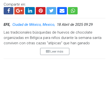
Compartir en:
EFE,
Ciudad de México, Mexico,
18 Abril de 2025 09:29
Las tradicionales búsquedas de huevos de chocolate
organizadas en Bélgica para niños durante la semana santa
conviven con otras cazas "atípicas" que han ganado
popularidad en los últimos años y están destinadas al público
Leer más
adulto, en las que hay que encontrar, por ejemplo, juguetes
sexuales o cervezas escondidas en plena naturaleza.
Una de esas es la mayor "caza de cervezas" del mundo, en la
que mil participantes deben localizar 10 mil botellines
escondidos entre árboles centenarios, arbustos y plantas
raras en el entorno de la abadía de Aywiers, en la provincia
del Brabante Valón belga (sur de Bruselas).
Este año el evento, organizado por una marca de cervezas
de abadía y que celebra su quinta edición, tendrá lugar entre