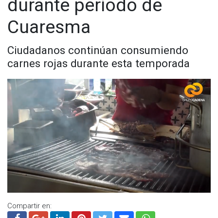
durante período de
Facebook:
@cadenanoticiasmx
| Instagram:
@cadena_noticias
| TikTok:
@CadenaNoticias
| Telegram:
Cuaresma
https://t.me/GrupoCadenaResumen
|
Ciudadanos continúan consumiendo
carnes rojas durante esta temporada
Compartir en: