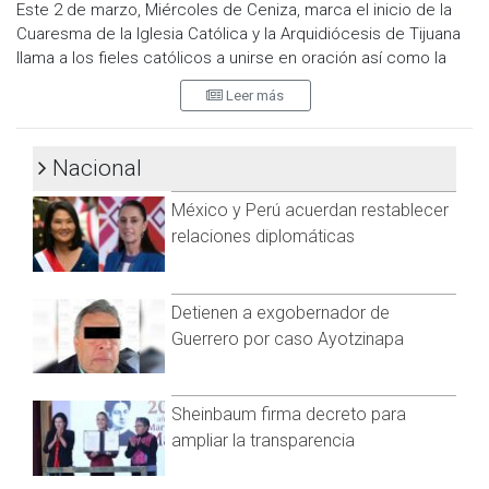
Este 2 de marzo, Miércoles de Ceniza, marca el inicio de la
Cuaresma de la Iglesia Católica y la Arquidiócesis de Tijuana
Visita y accede a todo nuestro contenido |
llama a los fieles católicos a unirse en oración así como la
www.cadenanoticias.com
| Twitter:
@cadena_noticias
|
imposición del ayuno y abstinencia.
Facebook:
@cadenanoticiasmx
| Instagram:
Leer más
@cadena_noticias
| TikTok:
@CadenaNoticias
| Telegram:
A partir de las 7:30 am hasta las 9:00 pm, se colocará la
https://t.me/GrupoCadenaResumen
|
ceniza en la Catedral Metropolitana de Nuestra Señora de
Nacional
Guadalupe ubicada en Zona Centro.
México y Perú acuerdan restablecer
Además los horarios de misas será a las 9:00 am, 12:00 pm,
5:30 pm y 7:00 pm.
relaciones diplomáticas
Detienen a exgobernador de
Guerrero por caso Ayotzinapa
Sheinbaum firma decreto para
ampliar la transparencia