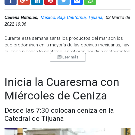
Cadena Noticias,
Mexico, Baja California, Tijuana,
03 Marzo de
2022 19:36
Durante esta semana santa los productos del mar son los
que predominan en la mayoría de las cocinas mexicanas, hay
quienes piensan lo contrario y prefieren acudir a restaurantes
Leer más
para consumir carnes rojas.
Ya sea por no profesar la religión católica, por salud o por
simple gusto, hay quienes continúan consumiendo carne roja,
Inicia la Cuaresma con
por ejemplo los tacos de carne asada, que en la ciudad son
toda una tradición.
Miércoles de Ceniza
En entrevista la joven Karla dijo que en su caso no se deja
llevar por el tema religioso y consume las carnes y productos
Desde las 7:30 colocan ceniza en la
que a ella o su familia se le puedan antojar en ese momento.
Catedral de Tijuana
De acuerdo con Kevin, quién es uno de los encargados de
una Taquería de la Zona Río, la venta de tacos no disminuye