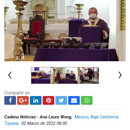
significativamente debido a que hay una gran cantidad de
personas que consumen carne roja durante toda la
temporada del año.
En algunas taquerías visitadas por CADENA NOTICIAS se pudo
apreciar un flujo importante de personas en los
establecimientos.
‹
›
Compartir en:
Cadena Noticias - Ana Laura Wong,
Mexico, Baja California,
Tijuana,
02 Marzo de 2022 08:00