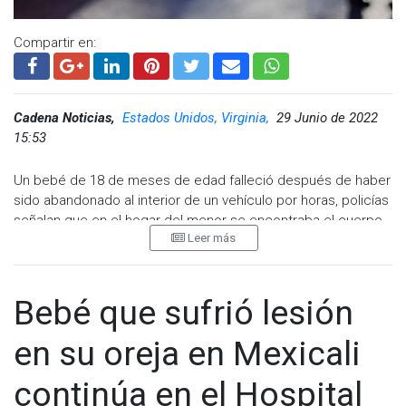
Compartir en:
Cadena Noticias,
Estados Unidos, Virginia,
29 Junio de 2022
15:53
Un bebé de 18 de meses de edad falleció después de haber
sido abandonado al interior de un vehículo por horas, policías
señalan que en el hogar del menor se encontraba el cuerpo
Leer más
del padre sin vida.
La policía de Chesterfield, Virginia señala que que a las 11:45
a.m. se reportó a través de las líneas de emergencia, el
Bebé que sufrió lesión
hallazgo de un menor masculino atrapado en un vehículo
cerrado con llave.
en su oreja en Mexicali
El teniente coronel Christopher Hensley dijo que la policía se
continúa en el Hospital
había comunicado con la madre y familiares del bebé,