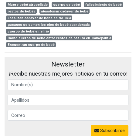
Muere bebé atropellado
cuerpo de bebé
fallecimiento de bebé
restos de bebés
abandonan cadáver de bebé
Localizan cadáver de bebé en río Tula
gusanos se comen los ojos de bebé abandonada
cuerpo de bebé en el río
Hallan cuerpo de bebé entre restos de basura en Tlalnepantla
Encuentran cuerpo de bebé
Newsletter
¡Recibe nuestras mejores noticias en tu correo!
Subscribirse