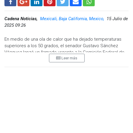
Cadena Noticias,
Mexicali, Baja California, Mexico,
15 Julio de
2025 09:26
En medio de una ola de calor que ha dejado temperaturas
superiores a los 50 grados, el senador Gustavo Sánchez
Vázquez lanzó un llamado urgente a la Comisión Federal de
Leer más
Electricidad (CFE) para resolver los apagones constantes y
los cobros excesivos que afectan a miles de mexicalenses.
Desde la Comisión Permanente del Senado, el legislador
panista calificó la situación como una crisis eléctrica que
cada verano se repite sin soluciones efectivas. Advirtió que
la infraestructura está rebasada, con subestaciones y
transformadores que llevan hasta 40 años sin mantenimiento,
afectando tanto a viviendas como a hospitales, comercios e
industrias.
"Mexicali se encuentra atravesando hoy por una crisis en