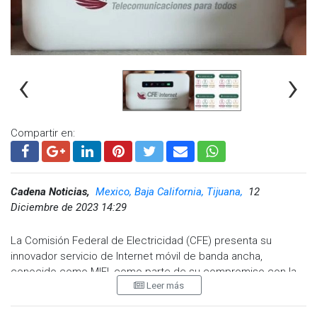
desarrollo del proyecto.
Visita y accede a todo nuestro contenido |
www.cadenanoticias.com
| Twitter:
@cadena_noticias
|
Facebook:
@cadenanoticiasmx
| Instagram:
‹
›
@cadenanoticiasmx
| TikTok:
@CadenaNoticias
|
Whatsapp:
@CadenaNoticias
|
Compartir en:
Cadena Noticias,
Mexico, Baja California, Tijuana,
12
Diciembre de 2023 14:29
La Comisión Federal de Electricidad (CFE) presenta su
innovador servicio de Internet móvil de banda ancha,
conocido como MIFI, como parte de su compromiso con la
Leer más
expansión de la conectividad en México. ¿En qué consiste y
cuáles son los detalles y precios de este nuevo servicio?