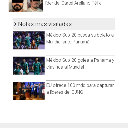
servicio, ya que se utiliza para recargar el Internet móvil. Los
líder del Cártel Arellano Félix
paquetes de recarga varían en capacidad, desde 5GB hasta
100GB, con precios que oscilan entre $95 y $995 pesos al
mes. También hay opciones para contratos semestrales y
Notas más visitadas
anuales.
México Sub-20 busca su boleto al
Precios de Recargas:
Mundial ante Panamá
CFE Internet móvil 5GB:
Mensual: $95
México Sub-20 golea a Panamá y
Semestral: $510
clasifica al Mundial
Anual: $1,010
CFE Internet móvil 10GB:
EU ofrece 100 mdd para capturar
Mensual: $165
a líderes del CJNG
Semestral: $915
Anual: $1,770
CFE Internet móvil 20GB:
Mensual: $265