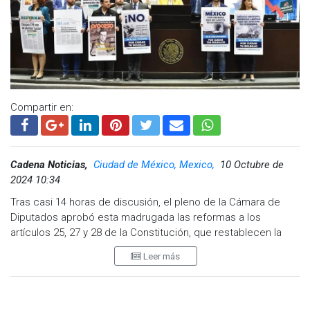
Whatsapp:
@CadenaNoticias
| Telegram:
@CadenaNoticias
Compartir en:
Cadena Noticias,
Ciudad de México, Mexico,
10 Octubre de
2024 10:34
Tras casi 14 horas de discusión, el pleno de la Cámara de
Diputados aprobó esta madrugada las reformas a los
artículos 25, 27 y 28 de la Constitución, que restablecen la
denominación de "empresas públicas" del Estado para
Leer más
Pemex y la Comisión Federal de Electricidad (CFE). La
votación fue aprobada en lo particular con 350 votos a favor,
111 en contra y una abstención.