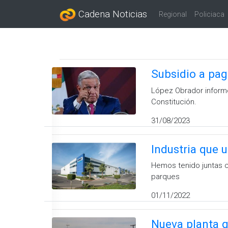
Cadena Noticias
Regional
Policiaca
Subsidio a pag
López Obrador informó
Constitución.
31/08/2023
Industria que 
Hemos tenido juntas c
parques
01/11/2022
Nueva planta g