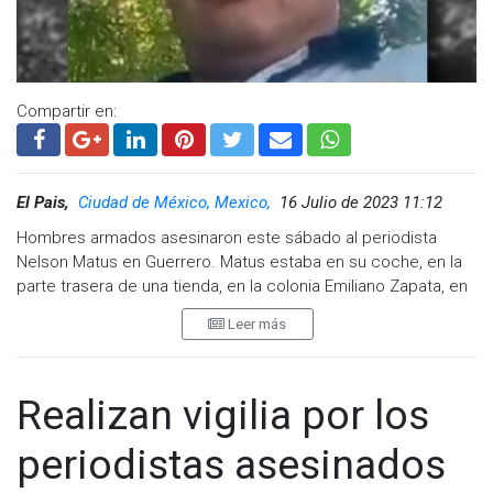
Compartir en:
El Pais,
Ciudad de México, Mexico,
16 Julio de 2023 11:12
Hombres armados asesinaron este sábado al periodista
Nelson Matus en Guerrero. Matus estaba en su coche, en la
parte trasera de una tienda, en la colonia Emiliano Zapata, en
Acapulco. Según han informado medios locales, sicarios se
Leer más
le acercaron y dispararon contra él, quitándole la vida. Matus
quedó tirado junto al vehículo, ya sin vida. Las autoridades de
Guerrero no han dado detalles de lo ocurrido.
Realizan vigilia por los
El asesinato de Matus es el quinto asesinato de un periodista
este año en México y el segundo en Acapulco. En mayo,
periodistas asesinados
sicarios asesinaron al comunicador Gerardo Torres Rentería