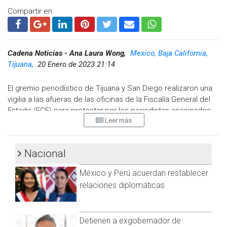
Compartir en:
Cadena Noticias - Ana Laura Wong,
Mexico, Baja California,
Tijuana,
20 Enero de 2023 21:14
El gremio periodístico de Tijuana y San Diego realizaron una
vigilia a las afueras de las oficinas de la Fiscalía General del
Estado (FGE) para protestar por los periodistas asesinados
Leer más
en el año 2022.
Periodistas colocaron veladoras y fotografías del
fotoperiodista Margarito Martínez Esquivel, asesinado el 17
Nacional
de enero del 2022 afuera de su domicilio ubicado en la
México y Perú acuerdan restablecer
colonia Camino Verde y de la periodista Lourdes Maldonado,
asesinada el 23 de enero del 2022 afuera de su domicilio en
relaciones diplomáticas
Santa Fe.
Detienen a exgobernador de