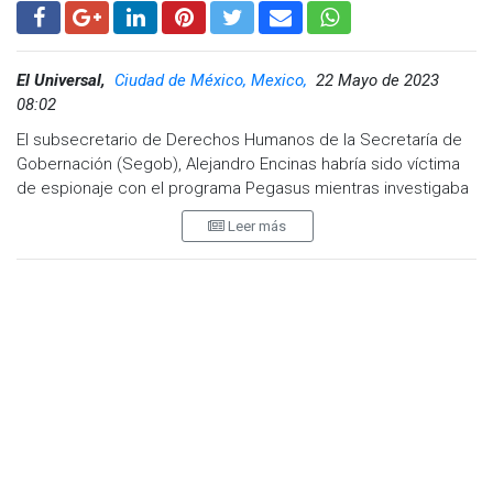
El Universal,
Ciudad de México, Mexico,
22 Mayo de 2023
08:02
El subsecretario de Derechos Humanos de la Secretaría de
Gobernación (Segob), Alejandro Encinas habría sido víctima
de espionaje con el programa Pegasus mientras investigaba
presuntos abusos por parte de las Fuerzas Armadas, reveló
Leer más
The New York Times.
De acuerdo con una investigación del diario estadounidense
publicada este lunes, este sería el primer caso de
ciberespionaje hacía un miembro cercano al presidente
Andrés Manuel López Obrador siendo vigilado por el sistema
Pegasus, en más de una década de uso de la herramienta de
espionaje en el país.
“Su teléfono celular ha sido infectado varias veces, tan
recientemente como el año pasado mientras dirigía una
comisión de la verdad del gobierno sobre los secuestros,