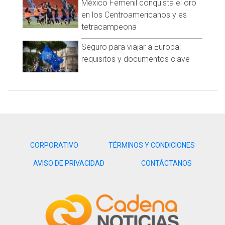
México Femenil conquista el oro
Cuestionado sobre el tema, un vocero de López Obrador dijo
en los Centroamericanos y es
en 2019 a Vice que no podía comentar sobre declaraciones
tetracampeona
de un testigo protegido en un juicio que no tiene lugar en
México.
Seguro para viajar a Europa:
requisitos y documentos clave
Durante el juicio, el abogado de Guzmán Loera, Jeffrey
Lichtman, afirmó: “El actual y el anterior presidente de México
(López Obrador y Peña Nieto) recibieron cientos de millones
de dólares en sobornos” de “El Mayo”.
Los fiscales convencieron al juez Brian Cogan para que
impidiera a los abogados de “El Chapo” interrogar a “El Rey”
sobre López Obrador, pero la acusación de soborno se hizo
CORPORATIVO
TÉRMINOS Y CONDICIONES
pública tras el explosivo testimonio de Cifuentes.
AVISO DE PRIVACIDAD
CONTÁCTANOS
En julio de 2019, “El Chapo”, extraditado a Estados Unidos en
2017, fue condenado a cadena perpetua más 30 años
adicionales, como líder de un cartel que envió toneladas de
drogas a Estados Unidos.