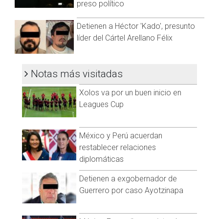
preso político
recordaba haber hecho esa afirmación. Calderón negó la
acusación y dijo a Vice News, en una entrevista de 2018, que
Detienen a Héctor 'Kado', presunto
“estableció una regla clara de no pactar con nadie”.
líder del Cártel Arellano Félix
Sobre Peña Nieto, Cifuentes declaró que el ahora
expresidente intentó solicitar un soborno de 250 millones de
dólares a “El Chapo” en octubre de 2012, unos meses
Notas más visitadas
después de ser elegido.
Xolos va por un buen inicio en
El narcotraficante colombiano aseguró “El Chapo” terminó
Leagues Cup
pagando 100 millones de dólares y sugirió que parte del
dinero fue entregado en maletas llenas de efectivo a un
consultor político que trabajó en la campaña de Peña Nieto.
México y Perú acuerdan
restablecer relaciones
El exportavoz de Peña Nieto calificó las acusaciones de
diplomáticas
“falsas, difamatorias y absurdas”.
En el caso de la campaña de López Obrador, Cifuentes alegó
Detienen a exgobernador de
que el soborno fue supuestamente entregado por Jesús
Guerrero por caso Ayotzinapa
Reynaldo Zambada García “El Rey”, un alto miembro del Cártel
de Sinaloa que testificó contra “El Chapo” en noviembre.