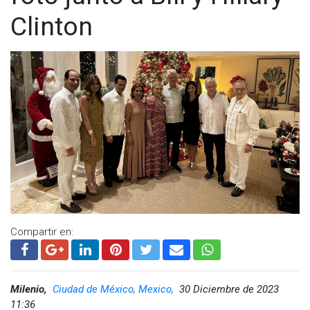
Recibí la llamada de felicitación, por nuestro triunfo, del
Clinton
expresidente Enrique Peña Nieto, lo cual agradezco mucho.
— Dra. Claudia Sheinbaum (@Claudiashein)
June 5, 2024
Visita y accede a todo nuestro contenido |
www.cadenanoticias.com
| Twitter:
@cadena_noticias
|
Facebook:
@cadenanoticiasmx
| Instagram:
@cadenanoticiasmx
| TikTok:
@CadenaNoticias
|
Whatsapp:
@CadenaNoticias
| Telegram:
@CadenaNoticias
Compartir en:
Milenio,
Ciudad de México, Mexico,
30 Diciembre de 2023
11:36