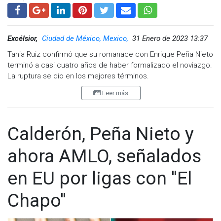
Excélsior,
Ciudad de México, Mexico,
31 Enero de 2023 13:37
Tania Ruiz confirmó que su romanace con Enrique Peña Nieto
terminó a casi cuatro años de haber formalizado el noviazgo.
La ruptura se dio en los mejores términos.
Leer más
La modelo de 35 años originaria de San Luis Potosí aseguró a
la revista Hola! que ambos ya no están juntos. No mencionó
las causas por las que rompieron, pero negó que haya sido
un aspecto negativo.
Calderón, Peña Nieto y
"Enrique y yo ya no estamos juntos, pero seguimos
ahora AMLO, señalados
queriéndonos mucho. Entre nosotros hay mucho amor, pero
los proyectos de vida cambian".
en EU por ligas con ''El
Ambos vivían en España, por lo que tras la separación ella
Chapo''
tomó la decisión de quedarse en Madrid debido a sus
proyectos personales y a que la vida de su hija se encuentra
ahí.