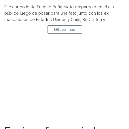
El ex presidente Enrique Peña Nieto reapareció en el ojo
público luego de posar para una foto junto con los ex
mandatarios de Estados Unidos y Chile, Bill Clinton y
Sebastián Piñera, respectivamente.
Leer más
Luego de terminar su mandato, el político de origen priista ha
evitado las apariciones públicas, pero esta vez fue retratado
en Punta Cana, República Dominicana, donde se encuentra
vacacionando en las víspera de Año Nuevo junto con los ex
presidentes.
Gracias a un par de fotos compartidas en redes sociales por
el empresario Frank Elias Rainieri, se puedo apreciar a los
tres expresidentes acompañados por la familia Rainieri y la ex
candidata presidencial, Hillary Clinton, propietaria del Grupo
Punta Cana.
El empresario mostró parte de su velada con un par de
imágenes en sus redes sociales con el mensaje:
“compartiendo en familia con grandes amigos”.