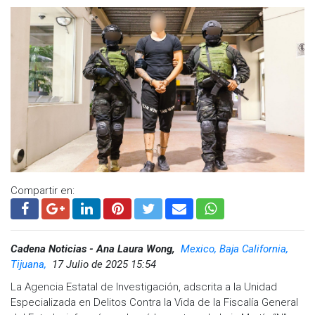
El caso es investigado bajo el protocolo de feminicidio y con
perspectiva de género. El Ministerio Público ordenó el
acordonamiento del área y la recolección de pruebas para
integrarlas a la carpeta correspondiente.
Visita y accede a todo nuestro contenido |
www.cadenanoticias.com
| Twitter:
@cadena_noticias
|
Facebook:
@cadenanoticiasmx
| Instagram:
@cadenanoticiasmx
| TikTok:
@CadenaNoticias
|
Whatsapp:
@CadenaNoticias
| Telegram:
@CadenaNoticias
Compartir en:
Cadena Noticias - Ana Laura Wong,
Mexico, Baja California,
Tijuana,
17 Julio de 2025 15:54
La Agencia Estatal de Investigación, adscrita a la Unidad
Especializada en Delitos Contra la Vida de la Fiscalía General