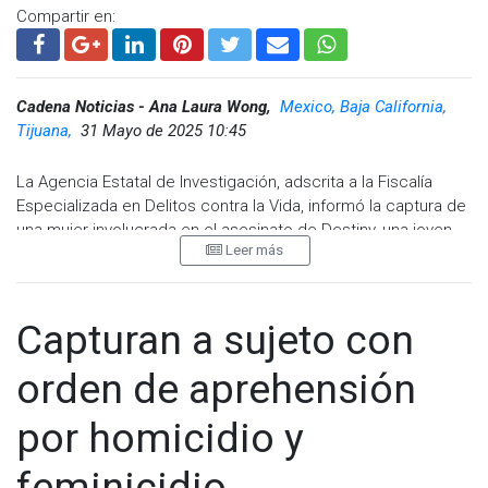
Compartir en:
Cadena Noticias - Ana Laura Wong,
Mexico, Baja California,
Tijuana,
31 Mayo de 2025 10:45
La Agencia Estatal de Investigación, adscrita a la Fiscalía
Especializada en Delitos contra la Vida, informó la captura de
una mujer involucrada en el asesinato de Destiny, una joven
Leer más
de 18 años, ocurrido el pasado 9 de mayo en la colonia
Lomas Taurinas de esta ciudad.
La detenida, identificada como Coral Esmeralda “N”, fue
Capturan a sujeto con
aprehendida en cumplimiento a una orden judicial emitida por
un juez de control del Poder Judicial del Estado. La captura
orden de aprehensión
tuvo lugar este viernes, después de un trabajo de
seguimiento e investigación que incluyó labores de gabinete
por homicidio y
y campo por parte de las autoridades.
feminicidio