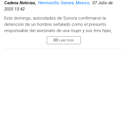
Cadena Noticias,
Hermosillo, Sonora, Mexico,
07 Julio de
2025 13:42
Este domingo, autoridades de Sonora confirmaron la
detención de un hombre señalado como el presunto
responsable del asesinato de una mujer y sus tres hijas,
cuyos cuerpos fueron hallados en diferentes puntos de la
Leer más
ciudad de Hermosillo los días 4 y 5 de julio.
La Fiscalía General de Justicia del Estado (FGJE) informó que
el detenido era pareja sentimental de la madre de las
menores y tenía presuntos vínculos con una organización
criminal dedicada a la distribución de drogas en la entidad.
Su identidad no fue revelada por motivos legales.
El hallazgo de los cuerpos de las niñas, una de nueve años y
dos gemelas de 11, ocurrió en el kilómetro 7 de la carretera
36 Norte. Un día antes fue localizado el cuerpo de su madre,
de 28 años, en el entronque Hermosillo-Bahía de Kino. Las
víctimas ya fueron identificadas por sus familiares ante el
Ministerio Público.