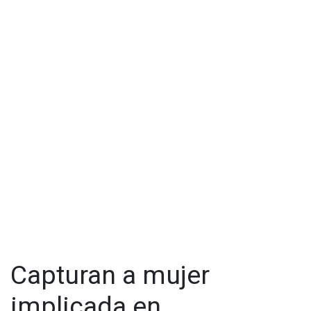
La Fiscalía indicó que los peritos trabajan en los dictámenes
científicos para fortalecer la carpeta de investigación.
Además, el Gabinete de Seguridad del estado mantiene
reuniones con autoridades municipales para atender los
hechos violentos en la capital sonorense.
Visita y accede a todo nuestro contenido |
www.cadenanoticias.com
| Twitter:
@cadena_noticias
|
Facebook:
@cadenanoticiasmx
| Instagram:
@cadenanoticiasmx
| TikTok:
@CadenaNoticias
|
Whatsapp:
@CadenaNoticias
| Telegram:
@CadenaNoticias
Capturan a mujer
implicada en