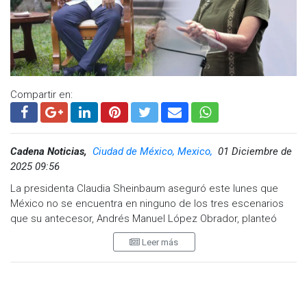
Compartir en:
Cadena Noticias,
Ciudad de México, Mexico,
01 Diciembre de
2025 09:56
La presidenta Claudia Sheinbaum aseguró este lunes que
México no se encuentra en ninguno de los tres escenarios
que su antecesor, Andrés Manuel López Obrador, planteó
como motivos para retomar la vida pública: una amenaza
Leer más
contra la democracia, un ataque en contra de la mandataria o
un intento de golpe de Estado.
“Afortunadamente no estamos en ninguna de las tres
circunstancias que planteó… no está el escenario y no creo