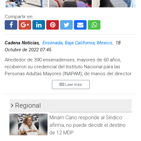
con un resultado de 11-0; y el cuarto juego en la semifinal
enfrentándose a “Bravos” de Tijuana obteniendo un marcador
Compartir en:
de 7-1.
Visita y accede a todo nuestro contenido |
www.cadenanoticias.com
| Twitter:
@cadena_noticias
|
Cadena Noticias,
Ensenada, Baja California, Mexico,
18
Facebook:
@cadenanoticiasmx
| Instagram:
Octubre de 2022 07:45
@cadenanoticiasmx
| TikTok:
@CadenaNoticias
| Telegram:
https://t.me/GrupoCadenaResumen
|
Alrededor de 390 ensenadenses, mayores de 60 años,
recibieron su credencial del Instituto Nacional para las
Personas Adultas Mayores (INAPAM), de manos del director
regional de Programas para el Desarrollo, Ezequiel Gutiérrez
Leer más
Heredia, y de la directora general del Sistema para el
Desarrollo Integral de la Familia de Baja California (DIFBC),
Mónica Vargas Núñez, durante un evento realizado la tarde
Regional
de este lunes en la zona este de la ciudad.
Miriam Cano responde al Síndico:
La funcionaria, resaltó la coordinación del gobierno federal y
afirma, no puede decidir el destino
estatal, representados por el delegado federal, Jesús
de 12 MDP
Alejandro Ruiz Uribe, y por la gobernadora de Baja California,
Marina Del Pilar Ávila Olmeda, respectivamente, que ha