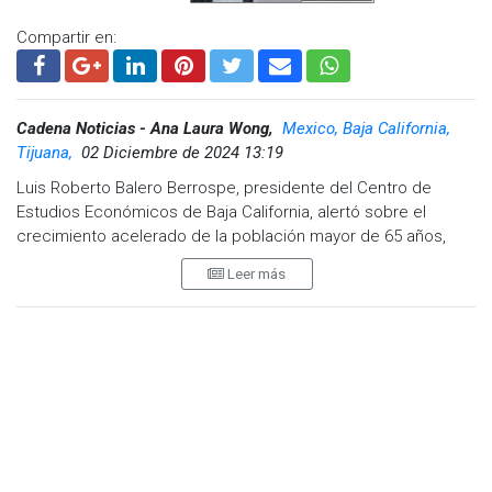
Compartir en:
Cadena Noticias - Ana Laura Wong,
Mexico, Baja California,
Tijuana,
02 Diciembre de 2024 13:19
Luis Roberto Balero Berrospe, presidente del Centro de
Estudios Económicos de Baja California, alertó sobre el
crecimiento acelerado de la población mayor de 65 años,
que ya supera a los niños menores de 5.
Leer más
Enfatizó la urgente necesidad de políticas públicas para
mitigar este desequilibrio demográfico, señalando que el
gasto en pensiones y jubilaciones está en aumento,
representando casi el 40% del gasto federalizado en 2025.