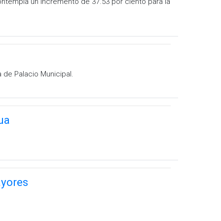
ontempla un incremento de 37.53 por ciento para la
 de Palacio Municipal.
ua
ayores