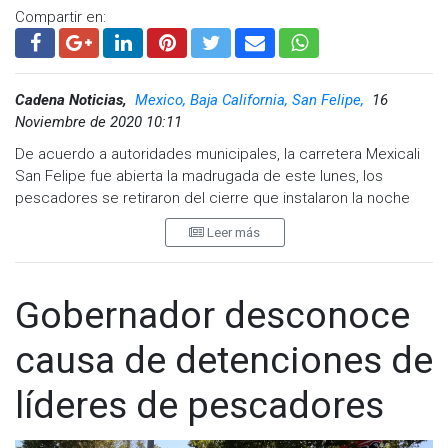
Compartir en:
Cadena Noticias,
Mexico, Baja California, San Felipe,
16
Noviembre de 2020 10:11
De acuerdo a autoridades municipales, la carretera Mexicali
San Felipe fue abierta la madrugada de este lunes, los
pescadores se retiraron del cierre que instalaron la noche
del domingo.
Leer más
La situación en el puerto de San Felipe está muy tensa, y se
prevén más manifestaciones por parte de los pobladores en
Gobernador desconoce
el puerto.
causa de detenciones de
Los manifestantes anoche instalaron barricadas con las
líderes de pescadores
pangas para evitar la circulación de los automóviles, además
de incendiar llantas a manera de protesta por la represión al