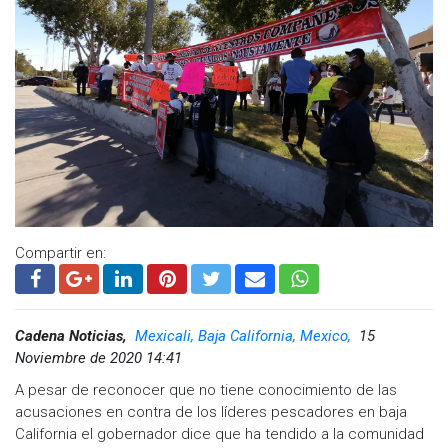
sector pesquero en el puerto.
De no ser atendidos por la autoridad estatal, tomarán la pista
de la carrera Baja 1000 el próximo fin de semana, de acuerdo
a lo externado por los pescadores que estuvieron este
domingo en una manifestación en el centro cívico de
Mexicali.
Compartir en:
Cadena Noticias,
Mexicali, Baja California, Mexico,
15
Noviembre de 2020 14:41
A pesar de reconocer que no tiene conocimiento de las
acusaciones en contra de los líderes pescadores en baja
California el gobernador dice que ha tendido a la comunidad