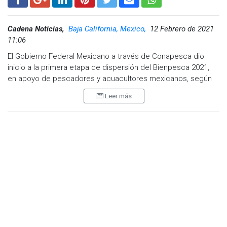
Cadena Noticias,
Baja California, Mexico,
12 Febrero de 2021
11:06
El Gobierno Federal Mexicano a través de Conapesca dio
inicio a la primera etapa de dispersión del Bienpesca 2021,
en apoyo de pescadores y acuacultores mexicanos, según
informó el titular de la dependencia Raúl Elenes Angulo.
Leer más
Se trata de siete mil 200 pesos para cada pescador y cada
pequeño productor pesquero acuícola inscrito en el Padrón
de Productores de Pesca y Acuacultura, que este año es de
201 mil 714 beneficiarios, informó el comisionado de la
Comisión Nacional de Acuacultura y Pesca, Raúl de Jesús
Elenes Angulo.
“Quiero aprovechar para darles una excelente noticia. En esta
semana inicia ya la dispersión de Bienpesca 2021. Tenemos
ya prácticamente todo listo para iniciar con una primera
dispersión de casi 90 mil beneficiarios, que son