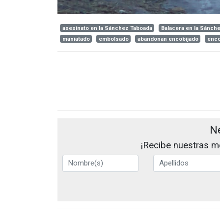
asesinato en la Sánchez Taboada
Balacera en la Sánch
maniatado
embolsado
abandonan encobijado
enco
N
¡Recibe nuestras me