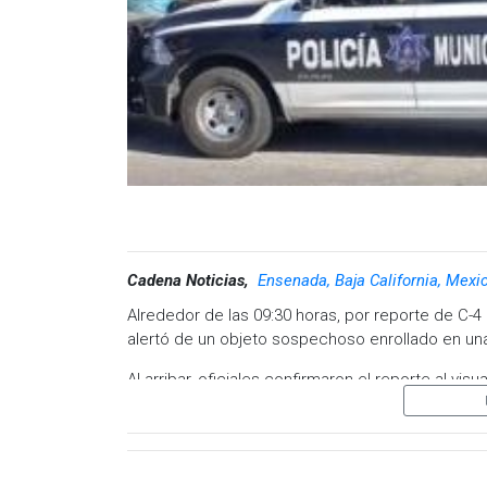
Cadena Noticias,
Ensenada, Baja California, Mexi
Alrededor de las 09:30 horas, por reporte de C-4 
alertó de un objeto sospechoso enrollado en una
Al arribar, oficiales confirmaron el reporte al vi
que se acordonó el área y se solicitó la presenci
investigación correspondiente.
Hasta este momento, no se ha informado ni la eda