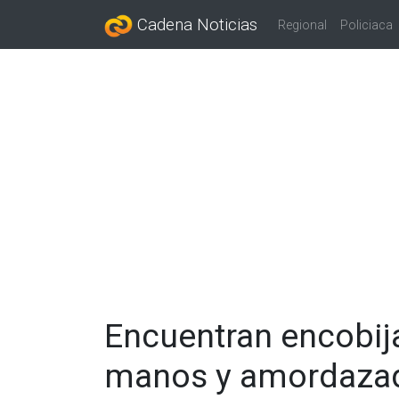
Cadena Noticias
Regional
Policiaca
Encuentran encobija
manos y amordaza