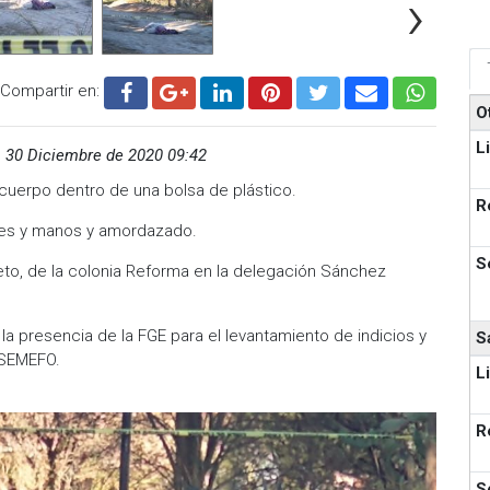
›
Compartir en:
O
L
,
30 Diciembre de 2020 09:42
cuerpo dentro de una bolsa de plástico.
R
pies y manos y amordazado.
S
Prieto, de la colonia Reforma en la delegación Sánchez
 la presencia de la FGE para el levantamiento de indicios y
S
 SEMEFO.
L
R
S