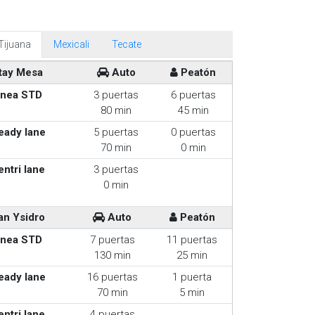
Tijuana
Mexicali
Tecate
tay Mesa
Auto
Peatón
inea STD
3 puertas
6 puertas
80 min
45 min
eady lane
5 puertas
0 puertas
70 min
0 min
entri lane
3 puertas
0 min
an Ysidro
Auto
Peatón
inea STD
7 puertas
11 puertas
130 min
25 min
eady lane
16 puertas
1 puerta
70 min
5 min
entri lane
4 puertas