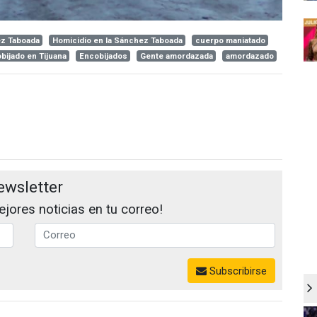
ez Taboada
Homicidio en la Sánchez Taboada
cuerpo maniatado
bijado en Tijuana
Encobijados
Gente amordazada
amordazado
ewsletter
jores noticias en tu correo!
Subscribirse