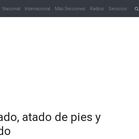
Nacional
Internacional
Más Secciones
Radios
Servicios
do, atado de pies y
do