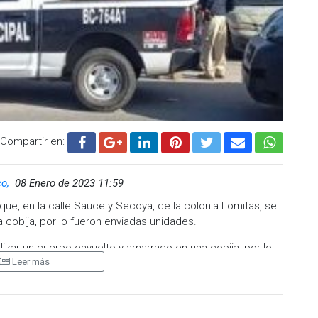
Compartir en:
co,
08 Enero de 2023 11:59
que, en la calle Sauce y Secoya, de la colonia Lomitas, se
 cobija, por lo fueron enviadas unidades.
sualizar un cuerpo envuelto y amarrado en una cobija, por lo
Leer más
a de Fiscalía General del Estado para realizar la
d, ni el sexo de la víctima.