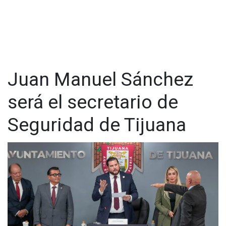
apoyo constante a la ciudadanía”, afirmó. Destacó que los
esfuerzos de su administración están dirigidos a fortalecer la
confianza de la comunidad en las instituciones de seguridad.
Además, Sánchez Rosales subrayó la importancia de una
colaboración efectiva entre las autoridades municipales,
estatales y federales. “Un buen municipio que se coordina
Juan Manuel Sánchez
con los diferentes niveles de gobierno puede enfrentar y
superar los retos que se presenten”, apuntó durante su
será el secretario de
declaración.
Visita y accede a todo nuestro contenido |
Seguridad de Tijuana
www.cadenanoticias.com
| Twitter:
@cadena_noticias
|
Facebook:
@cadenanoticiasmx
| Instagram:
@cadenanoticiasmx
| TikTok:
@CadenaNoticias
|
Whatsapp:
@CadenaNoticias
| Telegram:
@CadenaNoticias