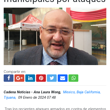
accidente de esquí ocurrido en California en 2022, que lo
dejó parapléjico.
Visita y accede a todo nuestro contenido |
www.cadenanoticias.com
| Twitter:
@cadena_noticias
|
Facebook:
@cadenanoticiasmx
| Instagram:
@cadenanoticiasmx
| TikTok:
@CadenaNoticias
|
Whatsapp:
@CadenaNoticias
| Telegram:
@CadenaNoticias
Compartir en:
Cadena Noticias - Ana Laura Wong,
Mexico, Baja California,
Tijuana,
09 Enero de 2024 07:48
Tras los recientes ataques armados en contra de elementos