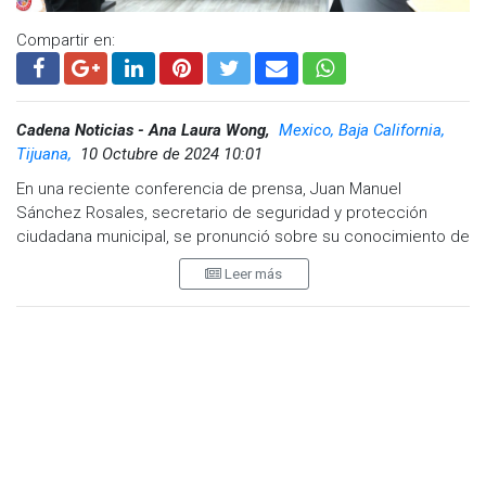
Compartir en:
Cadena Noticias - Ana Laura Wong,
Mexico, Baja California,
Tijuana,
10 Octubre de 2024 10:01
En una reciente conferencia de prensa, Juan Manuel
Sánchez Rosales, secretario de seguridad y protección
ciudadana municipal, se pronunció sobre su conocimiento de
la situación en materia de seguridad en Tijuana, a pesar de
Leer más
haber residido únicamente ocho años en Baja California.
Sánchez Rosales aseguró que su experiencia y compromiso
lo han llevado a familiarizarse profundamente con las
dinámicas del municipio, especialmente en lo relacionado a
la seguridad pública.
El secretario enfatizó que la Policía Municipal tiene como eje
central la prevención del delito. “Nuestra prioridad es
prevenir, atender de manera efectiva las incidencias y brindar