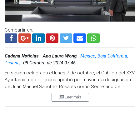
Compartir en:
Cadena Noticias - Ana Laura Wong,
Mexico, Baja California,
Tijuana,
08 Octubre de 2024 07:46
En sesión celebrada el lunes 7 de octubre, el Cabildo del XXV
Ayuntamiento de Tijuana aprobó por mayoría la designación
de Juan Manuel Sánchez Rosales como Secretario de
Seguridad y Protección Ciudadana Municipal, propuesta del
Leer más
Alcalde Ismael Burgueño Ruiz.
Con un voto en abstención, Sánchez Rosales asumirá el
cargo para el periodo 2024-2027, tras participar en una terna
que incluía a José Alonso López Sepúlveda y Carlos Arturo
Huacuja Betancourt. Regidores de diversas fuerzas políticas
expresaron su confianza en el nuevo titular, subrayando la