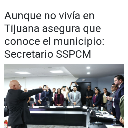
una valoración precisa de las denuncias más frecuentes y
Aunque no vivía en
hemos comenzado un proceso de revaloración de los
factores de atención tanto jurídicos como administrativos”,
Tijuana asegura que
recalcó Sánchez.
Visita y accede a todo nuestro contenido |
conoce el municipio:
www.cadenanoticias.com
| Twitter:
@cadena_noticias
|
Facebook:
@cadenanoticiasmx
| Instagram:
Secretario SSPCM
@cadenanoticiasmx
| TikTok:
@CadenaNoticias
|
Whatsapp:
@CadenaNoticias
| Telegram:
@CadenaNoticias