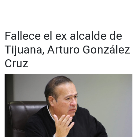
@cadenanoticiasmx
| TikTok:
@CadenaNoticias
|
Whatsapp:
@CadenaNoticias
| Telegram:
@CadenaNoticias
Fallece el ex alcalde de
Tijuana, Arturo González
Cruz