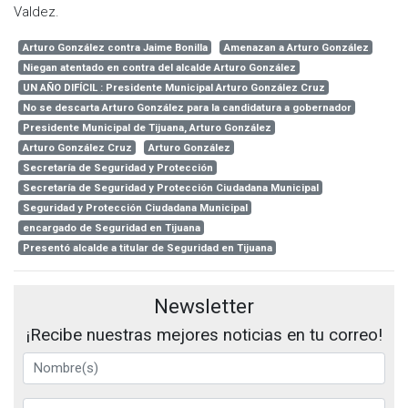
Valdez.
Arturo González contra Jaime Bonilla
Amenazan a Arturo González
Niegan atentado en contra del alcalde Arturo González
UN AÑO DIFÍCIL : Presidente Municipal Arturo González Cruz
No se descarta Arturo González para la candidatura a gobernador
Presidente Municipal de Tijuana, Arturo González
Arturo González Cruz
Arturo González
Secretaría de Seguridad y Protección
Secretaría de Seguridad y Protección Ciudadana Municipal
Seguridad y Protección Ciudadana Municipal
encargado de Seguridad en Tijuana
Presentó alcalde a titular de Seguridad en Tijuana
Newsletter
¡Recibe nuestras mejores noticias en tu correo!