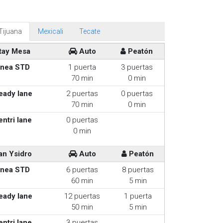
Tijuana
Mexicali
Tecate
tay Mesa
Auto
Peatón
inea STD
1 puerta
3 puertas
70 min
0 min
eady lane
2 puertas
0 puertas
70 min
0 min
entri lane
0 puertas
0 min
an Ysidro
Auto
Peatón
inea STD
6 puertas
8 puertas
60 min
5 min
eady lane
12 puertas
1 puerta
50 min
5 min
entri lane
3 puertas