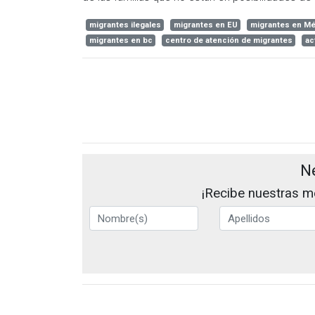
migrantes ilegales
migrantes en EU
migrantes en Mé
migrantes en bc
centro de atención de migrantes
ac
N
¡Recibe nuestras me