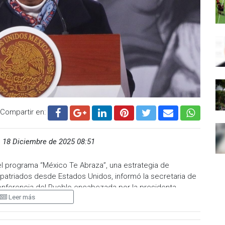
Compartir en:
,
18 Diciembre de 2025 08:51
l programa “México Te Abraza”, una estrategia de
patriados desde Estados Unidos, informó la secretaria de
onferencia del Pueblo encabezada por la presidenta
Leer más
te.
ama es garantizar el respeto a los derechos humanos de los