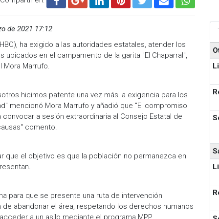
o de 2021 17:12
), ha exigido a las autoridades estatales, atender los
O
s ubicados en el campamento de la garita "El Chaparral",
L
l Mora Marrufo.
R
tros hicimos patente una vez más la exigencia para los
ad" mencionó Mora Marrufo y añadió que "El compromiso
 convocar a sesión extraordinaria al Consejo Estatal de
S
s causas" comento.
S
ar que el objetivo es que la población no permanezca en
L
presentan.
R
a para que se presente una ruta de intervención
ón de abandonar el área, respetando los derechos humanos
e acceder a un asilo mediante el programa MPP.
S