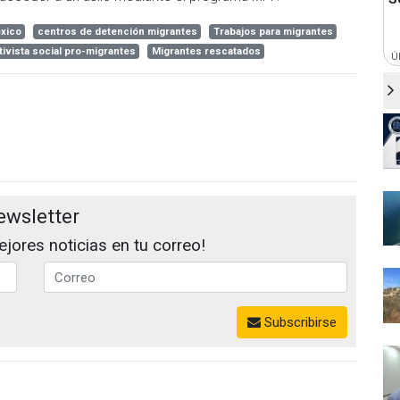
xico
centros de detención migrantes
Trabajos para migrantes
tivista social pro-migrantes
Migrantes rescatados
Ú
ewsletter
jores noticias en tu correo!
Subscribirse