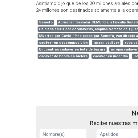
Asimismo dijo que de los 30 millones anuales con
24 millones son destinados solamente a la operac
Semefo
Aprueban trasladar SEMEFO a la Fiscalía Genera
En plena crisis por coronavirus, amplían Semefo de Tijua
Muertos por Covid-19 no pasan por Semefo, van directo a 
cadáver en descomposición
lanzan cadáver
roba ca
Encuentran cádaver en bote de basura
arrojan cadáver
cadáver de bebita en hielera
cadáver en incendio
Ll
N
¡Recibe nuestras me