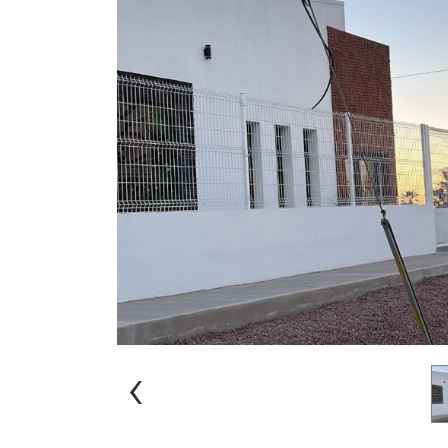
Edad: 57 años
Fecha de ingreso: 02 de diciembre de 2025
Nombre: Marcos Javier Lozano
Edad: 70 años
Fecha de ingreso: 04 de diciembre de 2025
Nombre: Alejandro Cortez Guzmán
Edad: 63 años
Fecha de ingreso: 05 de diciembre de 2025
‹
Nombre: Manuel Durán Ramírez
Edad: 45