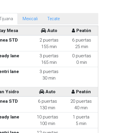
Tijuana
Mexicali
Tecate
tay Mesa
Auto
Peatón
inea STD
2 puertas
6 puertas
155 min
25 min
eady lane
3 puertas
0 puertas
165 min
0 min
entri lane
3 puertas
30 min
an Ysidro
Auto
Peatón
inea STD
6 puertas
20 puertas
130 min
40 min
eady lane
10 puertas
1 puerta
100 min
5 min
entri lane
12 puertas