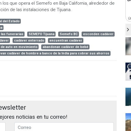
 los que opera el Semefo en Baja California, alrededor de
ión de las instalaciones de Tijuana.
Ú
l del Estado
na
las funerarias
SEMEFO Tijuana
Semefo BC
esconden cadáver
daver
cadáver enterrado
encuentran cadáver
 de auto en movimiento
abandonan cadáver de bebé
evan cadáver de hombre a banco de la India para cobrar sus ahorros
ewsletter
jores noticias en tu correo!