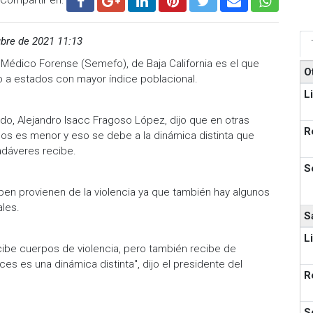
bre de 2021 11:13
 Médico Forense (Semefo), de Baja California es el que
O
 a estados con mayor índice poblacional.
L
stado, Alejandro Isacc Fragoso López, dijo que en otras
R
os es menor y eso se debe a la dinámica distinta que
cadáveres recibe.
S
en provienen de la violencia ya que también hay algunos
ales.
S
L
ibe cuerpos de violencia, pero también recibe de
ces es una dinámica distinta", dijo el presidente del
R
S