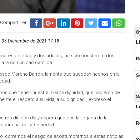
Compartir en:
O
,
05 Diciembre de 2021 17:18
L
menores de edad y dos adultos, no sólo consternó a los
R
n a la comunidad católica.
ancisco Moreno Barrón, lamentó que sucedan hechos en la
S
 edad.
os que tienen nuestra misma dignidad, que nacieron de
S
nte el respeto a su vida, a su dignidad", expresó el
L
rren día con día y espera que con la llegada de la
R
en por una mejor sociedad.
ndo, corremos el riesgo de acostumbrarnos a estas noticias
S