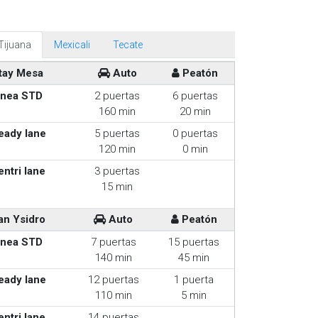
Tijuana
Mexicali
Tecate
tay Mesa
Auto
Peatón
inea STD
2 puertas
6 puertas
160 min
20 min
eady lane
5 puertas
0 puertas
120 min
0 min
entri lane
3 puertas
15 min
an Ysidro
Auto
Peatón
inea STD
7 puertas
15 puertas
140 min
45 min
eady lane
12 puertas
1 puerta
110 min
5 min
entri lane
14 puertas