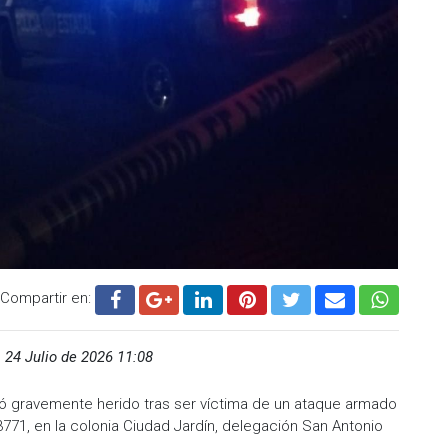
Compartir en:
,
24 Julio de 2026 11:08
ó gravemente herido tras ser víctima de un ataque armado
 3771, en la colonia Ciudad Jardín, delegación San Antonio