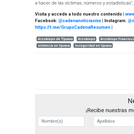
a hacer de las víctimas, números y estadísticas
Visita y accede a todo nuestro contenido |
www
Facebook:
@cadenanoticiasmx
| Instagram:
@c
https://t.me/GrupoCadenaResumen
|
Arzobispo de Tijuana
Arzobispo
Arzobispo Francisc
violencia en tijuana
inseguridad en tijuana
N
¡Recibe nuestras me