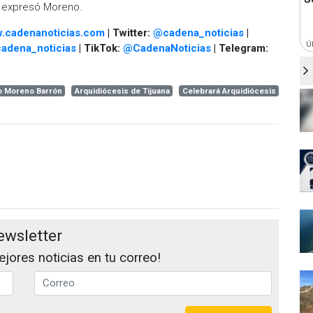
", expresó Moreno.
.cadenanoticias.com
| Twitter:
@cadena_noticias
|
Ú
adena_noticias
| TikTok:
@CadenaNoticias
| Telegram:
o Moreno Barrón
Arquidiócesis de Tijuana
Celebrará Arquidiócesis
ewsletter
jores noticias en tu correo!