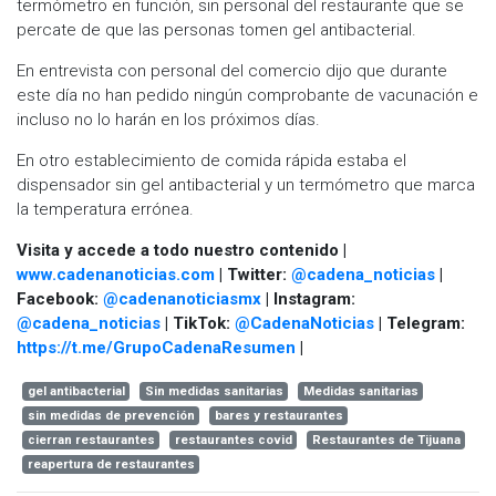
termómetro en función, sin personal del restaurante que se
percate de que las personas tomen gel antibacterial.
En entrevista con personal del comercio dijo que durante
este día no han pedido ningún comprobante de vacunación e
incluso no lo harán en los próximos días.
En otro establecimiento de comida rápida estaba el
dispensador sin gel antibacterial y un termómetro que marca
la temperatura errónea.
Visita y accede a todo nuestro contenido |
www.cadenanoticias.com
| Twitter:
@cadena_noticias
|
Facebook:
@cadenanoticiasmx
| Instagram:
@cadena_noticias
| TikTok:
@CadenaNoticias
| Telegram:
https://t.me/GrupoCadenaResumen
|
gel antibacterial
Sin medidas sanitarias
Medidas sanitarias
sin medidas de prevención
bares y restaurantes
cierran restaurantes
restaurantes covid
Restaurantes de Tijuana
reapertura de restaurantes