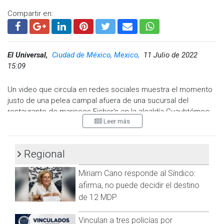
Compartir en:
El Universal,
Ciudad de México, Mexico,
11 Julio de 2022
15:09
Un video que circula en redes sociales muestra el momento
Visita y accede a todo nuestro contenido |
justo de una pelea campal afuera de una sucursal del
www.cadenanoticias.com
| Twitter:
@cadena_noticias
|
restaurante de mariscos Fisher's en la alcaldía Cuauhtémoc;
Facebook:
@cadenanoticiasmx
| Instagram:
Leer más
la riña fue entre comensales y personal del establecimiento
@cadena_noticias
| TikTok:
@CadenaNoticias
| Telegram:
ubicado en la calle Durango, en la colonia Roma.
https://t.me/GrupoCadenaResumen
|
De acuerdo con las primeras versiones de los hechos, la
Regional
gresca comenzó luego que los encargados del restaurante
Miriam Cano responde al Síndico:
se negaron a pagar los gastos médicos de una menor que
resultó lesionada al interior del negocio; debido a que una de
afirma, no puede decidir el destino
las empleadas derramó un líquido caliente sobre la niña,
de 12 MDP
quien fue trasladada a un hospital privado.
Vinculan a tres policías por