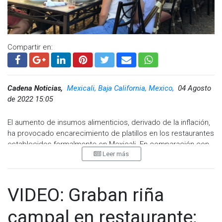
Compartir en:
Cadena Noticias,
Mexicali, Baja California, Mexico,
04 Agosto
de 2022 15:05
El aumento de insumos alimenticios, derivado de la inflación,
ha provocado encarecimiento de platillos en los restaurantes
establecidos formalmente en Mexicali. En comparación con
Leer más
el inicio del 2022, para este octavo mes del año hay comidas
que han elevado su precio hasta un 30 por ciento.
El presidente local de la Cámara Nacional de la Industria
VIDEO: Graban riña
Restaurantera y Alimentos Condimentados (Canirac), Raúl
Vázquez Krauss, explicó que en algunos casos los mismos
campal en restaurante;
restauranteros han podido absorber el alza en los costos.