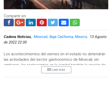
Compartir en:
Cadena Noticias,
Mexicali, Baja California, Mexico,
13 Agosto
de 2022 22:00
Los acontecimientos del viernes en el estado no detendrán
las actividades del sector gastronómico de Mexicali, sin
embargo, los restaurantes en la capital tendrán la opción de
Leer más
operar según lo consideren.
El presidente de la Canirac en la capital de Baja California,
Raúl Vázquez Krauss, indicó lo anterior luego de la menor
circulación de unidades de transporte, principal modo de
movilidad de los empleados del sector. Esta situación
generará una disminución de la mano de obra disponible para
los restaurantes.