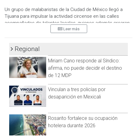
lavado de manos y desinfección de mobiliario dentro de las
instalaciones.
Un grupo de malabaristas de la Ciudad de México llegó a
Tijuana para impulsar la actividad circense en las calles
Visita y accede a todo nuestro contenido |
acompañados de talentos locales, quienes además crearon
www.cadenanoticias.com
| Twitter:
@cadena_noticias
|
Leer más
el colectivo "Tijuana Circus" que está enfocado en brindar
Facebook:
@cadenanoticiasmx
| Instagram:
espacios culturales en eventos sociales.
@cadena_noticias
| TikTok:
@CadenaNoticias
| Telegram:
https://t.me/GrupoCadenaResumen
|
Regional
Miriam Cano responde al Síndico:
afirma, no puede decidir el destino
de 12 MDP
Vinculan a tres policías por
desaparición en Mexicali
Rosarito fortalece su ocupación
Ana Karen Tirado Ramírez, una joven malabarista, dijo en
hotelera durante 2026
entrevista que ha sido difícil darse a conocer en la región