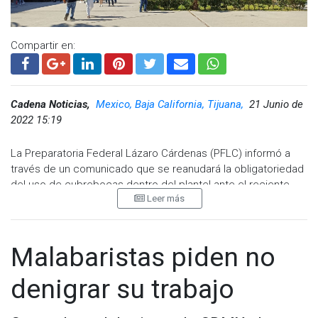
Compartir en:
Cadena Noticias,
Mexico, Baja California, Tijuana,
21 Junio de
2022 15:19
La Preparatoria Federal Lázaro Cárdenas (PFLC) informó a
través de un comunicado que se reanudará la obligatoriedad
del uso de cubrebocas dentro del plantel ante el reciente
Leer más
repunto de casos de COVID-19 entre los diferentes actores
educativos.
Las autoridades de la preparatoria piden a los alumnos que
Malabaristas piden no
resultaron positivos notificarlo a través del correo
electrónico escolares@lazarocardenas.edu.mx para poder
denigrar su trabajo
llevar un registro del grupo en donde puedan propagarse el
virus.