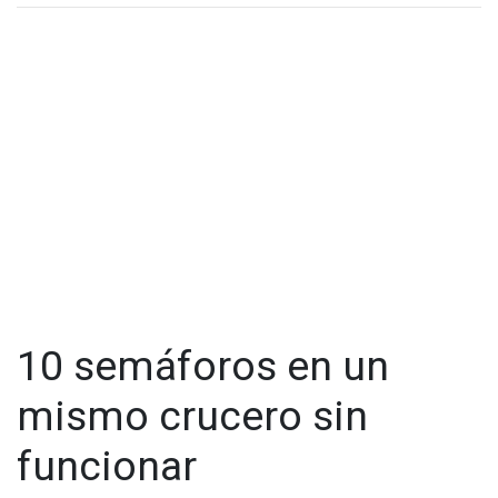
conducen a exceso de velocidad no permiten el paso de
peatones.
Los semáforos dejaron de funcionar por las fuertes lluvias
que se registraron en días pasados en la región, incluso la
Presidenta Municipal, Montserrat Caballero Ramírez aseguró
que se repararía y hasta la fecha no han acudido a la zona
afectada.
Cabe mencionar que en dicha área se han presentando
fuertes accidentes, como ocurrió el 15 de junio del 2022
cuando un trailer impactó en la llantera Jaramillo.
10 semáforos en un
mismo crucero sin
funcionar