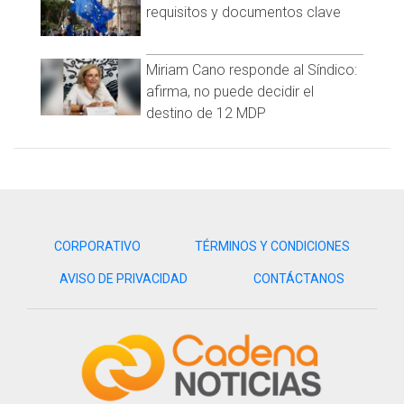
cambiar la negatividad que reciben en los cruceros por
requisitos y documentos clave
tratarse de una actividad callejera pues aseguran que es arte
y su forma de subsistir.
Miriam Cano responde al Síndico:
afirma, no puede decidir el
destino de 12 MDP
CORPORATIVO
TÉRMINOS Y CONDICIONES
AVISO DE PRIVACIDAD
CONTÁCTANOS
"Es un poco difícil porque está uno trabajando y también está
uno cuidándose de que no te lleven porque a veces nos
llevan presos a la delegación o nos quitan el dinero", lamentó
la joven.