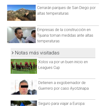
debido a la falta de permisos para operar en los cruceros o
espacios de recreación.
Cerrarán parques de San Diego por
altas temperaturas
"Tenemos muchas limitantes a veces los espacios hay que
pedirlos, la policía no nos deja trabajar o son muchos
factores que influyen muchas veces en el desarrollo pero
Empresas de la construcción en
nosotros tratamos de hacerlo de la mejor manera", expresó
Tirado.
Tijuana toman medidas ante altas
temperaturas
Notas más visitadas
Xolos va por un buen inicio en
Leagues Cup
Detienen a exgobernador de
Guerrero por caso Ayotzinapa
Los malabaristas buscan la aceptación de la sociedad, de
Seguro para viajar a Europa: