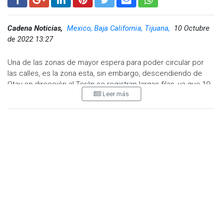
Cadena Noticias,
Mexico, Baja California, Tijuana,
10 Octubre
de 2022 13:27
Una de las zonas de mayor espera para poder circular por
las calles, es la zona esta, sin embargo, descendiendo de
Otay en dirección al Terán se registran largas filas, ya que 10
Leer más
semáforos se encuentran en un cruce importante de la zona
industrial sin un funcionamiento correcto, este problema
intermitente tiene bastante tiempo donde la responsabilidad
del Ayuntamiento de Tijuana ha sido nula.