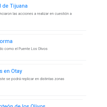
d de Tijuana
nciaron las acciones a realizar en cuestión a
 forma
ido como el Puente Los Olivos
es en Otay
ste se podrá replicar en distintas zonas
anteón de los Olivos