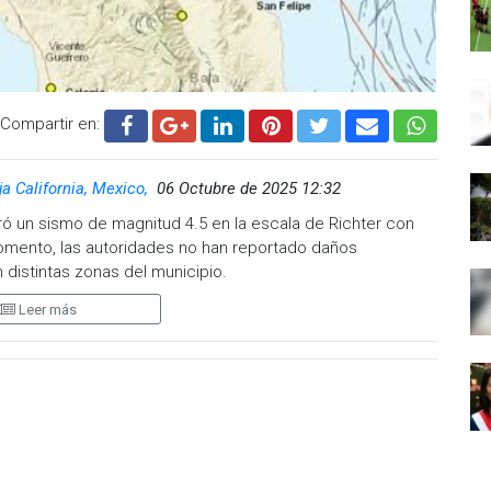
Compartir en:
a California, Mexico,
06 Octubre de 2025 12:32
tró un sismo de magnitud 4.5 en la escala de Richter con
omento, las autoridades no han reportado daños
n distintas zonas del municipio.
Leer más
n Civil municipal, explicó que el personal de la
teniendo a la población informada.
ra mantener la calma y estar atentos a posibles réplicas,
encias 9-1-1. Además, recordó la importancia de seguir
 de un sismo para protegerse y actuar de manera
.cadenanoticias.com
| Twitter:
@cadena_noticias
|