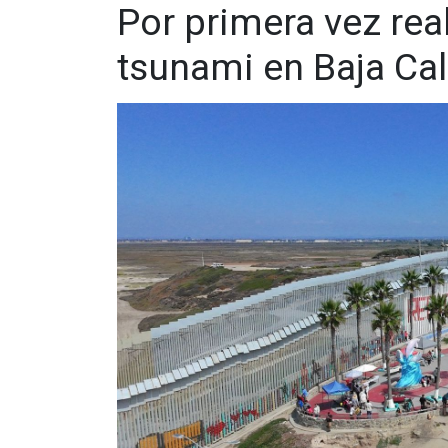
Por primera vez rea
Facebook:
@cadenanoticiasmx
| Instagram:
@c
Whatsapp:
@CadenaNoticias
| Telegram:
@Cad
tsunami en Baja Cal