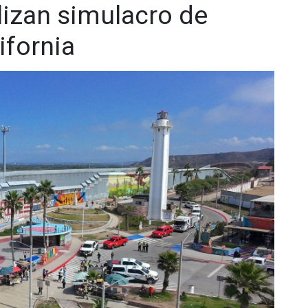
lizan simulacro de
adenanoticiasmx
| TikTok:
@CadenaNoticias
|
enaNoticias
ifornia