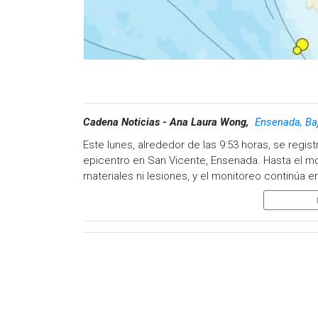
Cadena Noticias - Ana Laura Wong,
Ensenada, Baj
Este lunes, alrededor de las 9:53 horas, se regis
epicentro en San Vicente, Ensenada. Hasta el m
materiales ni lesiones, y el monitoreo continúa e
Julio César Obregón Angulo, director de Protecció
dependencia sigue evaluando la situación y man
El funcionario hizo un llamado a la ciudadanía pa
utilizando responsablemente el número de emerg
medidas de seguridad antes, durante y después
adecuada ante futuras contingencias.
Visita y accede a todo nuestro contenido |
www