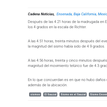
Cadena Noticias,
Ensenada, Baja California, Mexi
Después de las 4.21 horas de la madrugada en En
los 4 grados en la escala de Richter.
A las 4.51 horas, treinta minutos después del ev
la magnitud del sismo había sido de 4.9 grados.
A las 4.56 horas, treinta y cinco minutos despué
magnitud del movimiento telúrico fue de 4.3 grad
En lo que concuerdan es en que no hubo daños ma
además de la ubicación.
sismos
El Sauzal
Sismo en el Sauzal
Sismo Ense