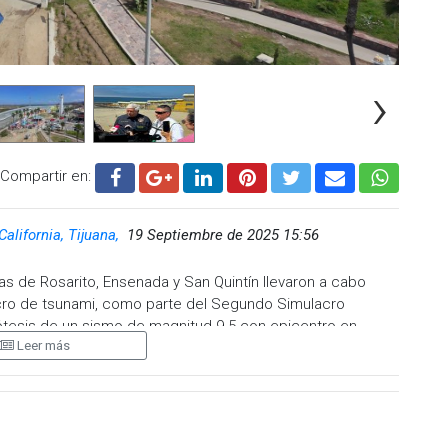
›
Compartir en:
California, Tijuana,
19 Septiembre de 2025 15:56
as de Rosarito, Ensenada y San Quintín llevaron a cabo
cro de tsunami, como parte del Segundo Simulacro
ipótesis de un sismo de magnitud 9.5 con epicentro en
Leer más
toridades reiteraron la importancia de que la población
es de protección en caso de una emergencia real. El
is Jiménez, informó que aproximadamente cien personas