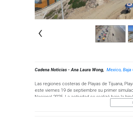
‹
Cadena Noticias - Ana Laura Wong,
Mexico, Baja 
Las regiones costeras de Playas de Tijuana, Play
este viernes 19 de septiembre su primer simula
Nacional 2025. La actividad se realizó bajo la h
Hawái, que generaría un alto oleaje en la zona.
Aunque este ejercicio fue una simulación, las au
costera permanezca alerta y siga las indicacion
director de Protección Civil municipal, José Lu