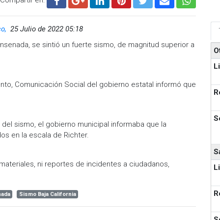
co,
25 Julio de 2022 05:18
senada, se sintió un fuerte sismo, de magnitud superior a
O
L
ento, Comunicación Social del gobierno estatal informó que
R
S
s del sismo, el gobierno municipal informaba que la
os en la escala de Richter.
S
teriales, ni reportes de incidentes a ciudadanos,
L
R
nada
Sismo Baja California
S