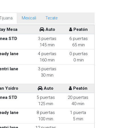
Tijuana
Mexicali
Tecate
tay Mesa
Auto
Peatón
inea STD
3 puertas
6 puertas
145 min
65 min
eady lane
4 puertas
0 puertas
160 min
0 min
entri lane
3 puertas
30 min
an Ysidro
Auto
Peatón
inea STD
5 puertas
20 puertas
125 min
40 min
eady lane
8 puertas
1 puerta
100 min
5 min
entri lane
12 puertas