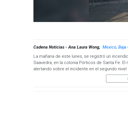
Cadena Noticias - Ana Laura Wong,
Mexico, Baja 
La mañana de este lunes, se registró un incendio
Saavedra, en la colonia Pórticos de Santa Fe. El
alertando sobre el incidente en el segundo nivel 
Al llegar al lugar, los primeros respondientes co
casa que acumulaba gran cantidad de material i
extinción del fuego con apoyo de 10 elementos
Durante las labores de control, los bomberos ha
nivel, además de un perro también fallecido en e
quemaduras en el 90% de su cuerpo, afectacio
grado, por lo que fue trasladado de urgencia a u