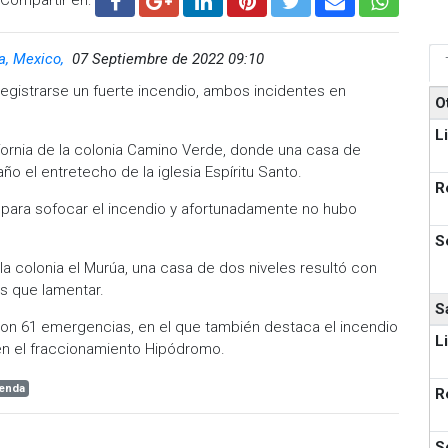
ia, Mexico,
07 Septiembre de 2022 09:10
registrarse un fuerte incendio, ambos incidentes en
O
L
ifornia de la colonia Camino Verde, donde una casa de
 el entretecho de la iglesia Espíritu Santo.
R
para sofocar el incendio y afortunadamente no hubo
S
la colonia el Murúa, una casa de dos niveles resultó con
as que lamentar.
S
on 61 emergencias, en el que también destaca el incendio
L
en el fraccionamiento Hipódromo.
ienda
R
S