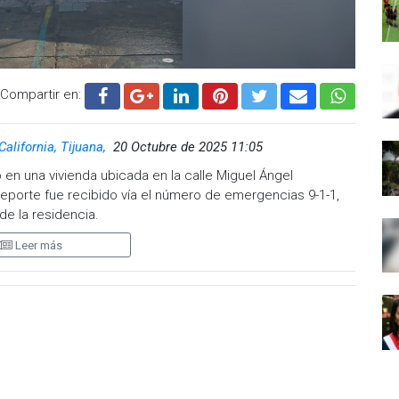
Compartir en:
California, Tijuana,
20 Octubre de 2025 11:05
 en una vivienda ubicada en la calle Miguel Ángel
 reporte fue recibido vía el número de emergencias 9-1-1,
de la residencia.
Leer más
rroboraron la situación, encontrando un incendio en una
nflamable. De inmediato, comenzaron las labores de
 del cuerpo de bomberos.
llaron el cuerpo sin vida de una persona en el segundo
l interior del inmueble. Asimismo, un hombre resultó con
nes que corresponden a quemaduras de segundo y tercer
n hospital cercano.