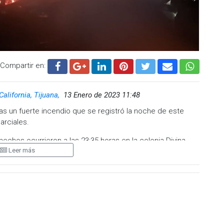
Compartir en:
California, Tijuana,
13 Enero de 2023 11:48
as un fuerte incendio que se registró la noche de este
arciales.
echos ocurrieron a las 23:35 horas en la colonia Divina
Leer más
 lesionadas, ni victimas que lamentar.
dió el cuerpo de Bomberos en un lapso de 24 horas,
n restaurante de comida china, ubicado en la calle primera
tores en el área de la cocina y no hubo mayor afectación.
.cadenanoticias.com
| Twitter:
@cadena_noticias
|
adenanoticiasmx
| TikTok:
@CadenaNoticias
| Telegram: