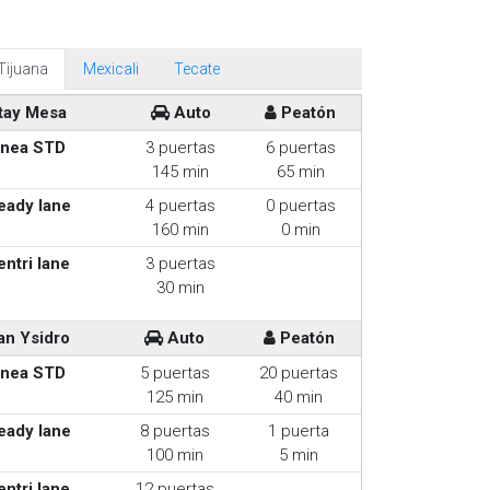
Tijuana
Mexicali
Tecate
tay Mesa
Auto
Peatón
inea STD
3 puertas
6 puertas
145 min
65 min
eady lane
4 puertas
0 puertas
160 min
0 min
entri lane
3 puertas
30 min
an Ysidro
Auto
Peatón
inea STD
5 puertas
20 puertas
125 min
40 min
eady lane
8 puertas
1 puerta
100 min
5 min
entri lane
12 puertas