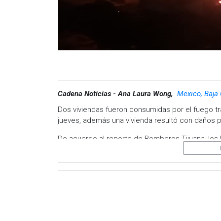
Cadena Noticias - Ana Laura Wong,
Mexico, Baja 
Dos viviendas fueron consumidas por el fuego tr
jueves, además una vivienda resultó con daños p
De acuerdo al reporte de Bomberos Tijuana, los h
Providencia y afortunadamente no hubo personas
Cabe mencionar que de 37 emergencias que aten
también destaca la atención de un incendio en u
de la Zona Norte, el cual fue sofocado por extin
Visita y accede a todo nuestro contenido |
www
Facebook:
@cadenanoticiasmx
| Instagram:
@c