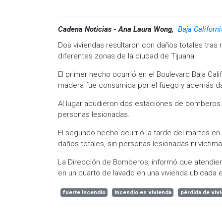
Cadena Noticias - Ana Laura Wong,
Baja Californ
Dos viviendas resultaron con daños totales tras 
diferentes zonas de la ciudad de Tijuana.
El primer hecho ocurrió en el Boulevard Baja Cal
madera fue consumida por el fuego y además daño
Al lugar acudieron dos estaciones de bomberos 
personas lesionadas.
El segundo hecho ocurrió la tarde del martes en 
daños totales, sin personas lesionadas ni víctim
La Dirección de Bomberos, informó que atendier
en un cuarto de lavado en una vivienda ubicada 
fuerte incendio
incendio en vivienda
pérdida de viv