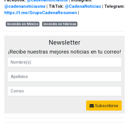
Facebook:
@cadenanoticiasmx
| Instagram:
@cadenanoticiasmx
| TikTok:
@CadenaNoticias
| Telegram:
https://t.me/GrupoCadenaResumen
|
Incendio en México
incendio en fábricas
Newsletter
¡Recibe nuestras mejores noticias en tu correo!
Subscribirse