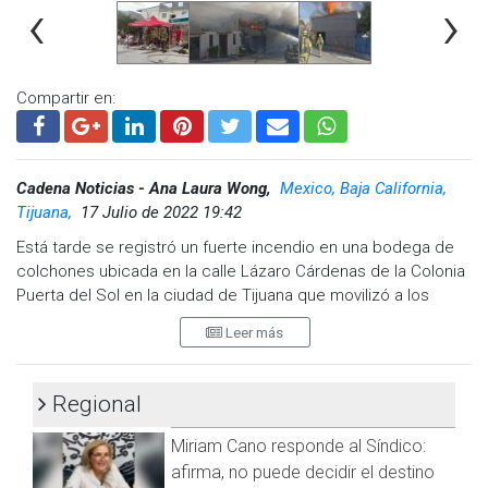
‹
›
Las causas del incendio se sabrán después del respectivo
peritaje, pero de acuerdo a personal de vigilancia, la alta
temperatura registrada pudo contribuir para que algún tipo
de químico comenzará el fuego.
Compartir en:
Visita y accede a todo nuestro contenido |
www.cadenanoticias.com
| Twitter:
@cadena_noticias
|
Facebook:
@cadenanoticiasmx
| Instagram:
@cadenanoticiasmx
| TikTok:
@CadenaNoticias
| Telegram:
Cadena Noticias - Ana Laura Wong,
Mexico, Baja California,
https://t.me/GrupoCadenaResumen
|
Tijuana,
17 Julio de 2022 19:42
Está tarde se registró un fuerte incendio en una bodega de
colchones ubicada en la calle Lázaro Cárdenas de la Colonia
Puerta del Sol en la ciudad de Tijuana que movilizó a los
cuerpos de seguridad.
Leer más
Fue a las 5:26 de la tarde cuando elementos de Bomberos
arribaron al lugar y sofocaron de inmediato el incendio que
Regional
ocasionó casi perdida total del inmueble.
Miriam Cano responde al Síndico:
Al sitio también acudieron elementos de Protección Civil y
Policía Municipal, además no hubo personas lesionadas ni
afirma, no puede decidir el destino