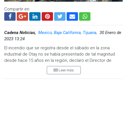
Compartir en:
Cadena Noticias,
Mexico, Baja California, Tijuana,
30 Enero de
2023 13:24
El incendio que se registra desde el sábado en la zona
industrial de Otay no se había presentado de tal magnitud
desde hace 15 años en la región, declaró el Director de
Bomberos, Rafael Carrillo Venegas.
Leer más
Tras 53 horas del incendio, la corporación continúa con
labores junto a elementos de Protección Civil que realizan
vuelo de dron en busca de puntos de mayor calor dentro de
la estructura.
"El incendio ya está totalmente controlado hay focos
prendidos vamos a llevarnos tres o cuatro días más para
poderlo liquidar por completo", detalló Carrillo.