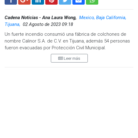
Cadena Noticias - Ana Laura Wong,
Mexico, Baja California,
Tijuana,
02 Agosto de 2023 09:18
Un fuerte incendio consumió una fábrica de colchones de
nombre Calinor S.A. de C.V. en Tijuana, además 54 personas
fueron evacuadas por Protección Civil Municipal.
Leer más
Los hechos ocurrieron a las 7:47 horas en la calle Edith en el
bulevar Mariscal Sucre en donde desafortunadamente, la
dirección de Bomberos Tijuana reportó daños totales de la
empresa sin registro de personas lesionadas.
Al momento, el cuerpo heróico continúa trabajando en el
lugar para controlar por completo el incidente.
Al lugar acudieron siete estaciones de Bomberos, Protección
Civil, Cruz roja, Policía municipal, Guardia nacional y
ambulancias particulares.