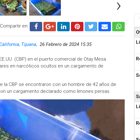
›
Compartir en:
O
L
California, Tijuana,
26 Febrero de 2024 15:35
R
EE.UU. (CBP) en el puerto comercial de Otay Mesa
lares en narcóticos ocultos en un cargamento de
S
de la CBP se encontraron con un hombre de 42 años de
con un cargamento declarado como limones persas.
S
L
R
S