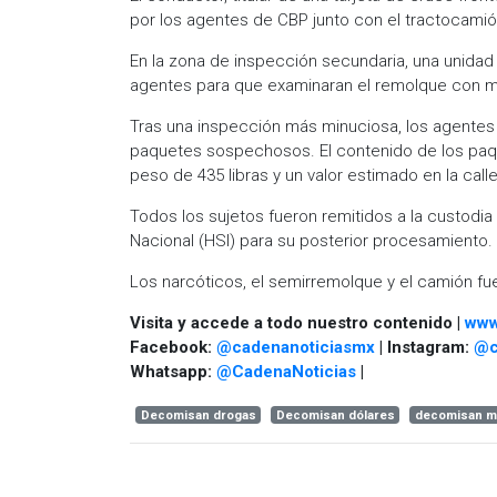
por los agentes de CBP junto con el tractocami
En la zona de inspección secundaria, una unidad
agentes para que examinaran el remolque con 
Tras una inspección más minuciosa, los agentes 
paquetes sospechosos. El contenido de los paqu
peso de 435 libras y un valor estimado en la call
Todos los sujetos fueron remitidos a la custodi
Nacional (HSI) para su posterior procesamiento.
Los narcóticos, el semirremolque y el camión f
Visita y accede a todo nuestro contenido |
www
Facebook:
@cadenanoticiasmx
| Instagram:
@c
Whatsapp:
@CadenaNoticias
|
Decomisan drogas
Decomisan dólares
decomisan m