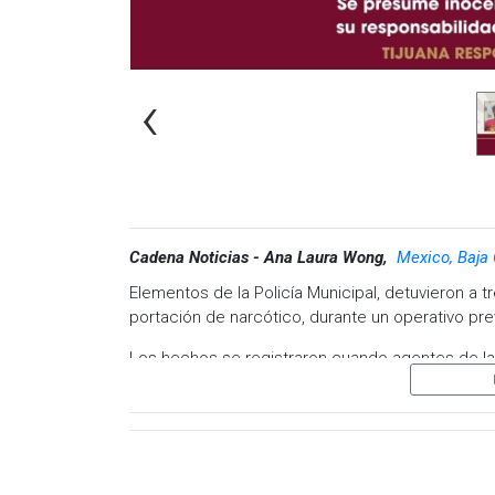
‹
Cadena Noticias - Ana Laura Wong,
Mexico, Baja 
Elementos de la Policía Municipal, detuvieron a 
portación de narcótico, durante un operativo pre
Los hechos se registraron cuando agentes de la
de vigilancia sobre la calle Rampa Tepeyac, dond
luces de torreta y sirena, acatando la indicación
citada colonia.
Al descender de la unidad patrulla y aplicar los 