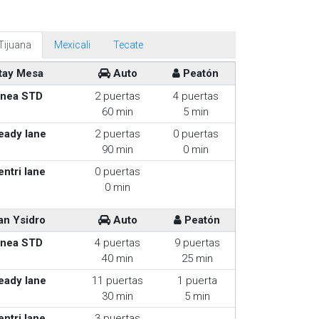
Tijuana
Mexicali
Tecate
tay Mesa
Auto
Peatón
inea STD
2 puertas
4 puertas
60 min
5 min
eady lane
2 puertas
0 puertas
90 min
0 min
entri lane
0 puertas
0 min
an Ysidro
Auto
Peatón
inea STD
4 puertas
9 puertas
40 min
25 min
eady lane
11 puertas
1 puerta
30 min
5 min
entri lane
3 puertas