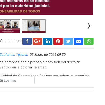
›
Compartir en:
California, Tijuana,
05 Enero de 2026 09:30
tres personas por la probable comisión del delito de
ventivo en la colonia Tejamen.
 Unidad de Operaciones Caninas realizaban un recorrido
Leer más
e los oficiales le marcaron el alto al conductor mediante
 metros adelante, a la altura del Colegio Juan Bosco, en la
protocolos de seguridad, uno de los oficiales se aproximó al