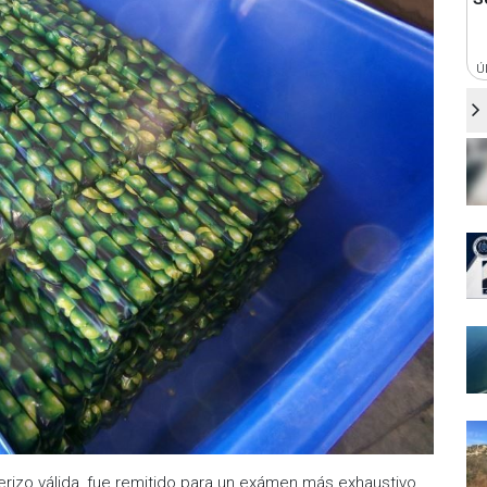
Ú
nterizo válida, fue remitido para un exámen más exhaustivo