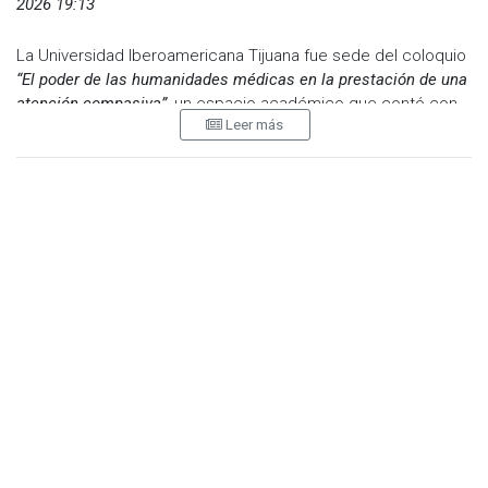
2026 19:13
La Universidad Iberoamericana Tijuana fue sede del coloquio
“El poder de las humanidades médicas en la prestación de una
atención compasiva”
, un espacio académico que contó con
Leer más
la participación de distinguidos académicos de Creighton
University y que reunió a estudiantes, docentes y
profesionales de la salud.
Este encuentro académico forma parte de una sólida
vinculación y colaboración entre ambas instituciones,
orientadas a fortalecer la formación integral en el ámbito de
la salud, promoviendo la articulación entre el conocimiento
científico, la reflexión ética, la sensibilidad humana en el
ejercicio médico y el compromiso social.