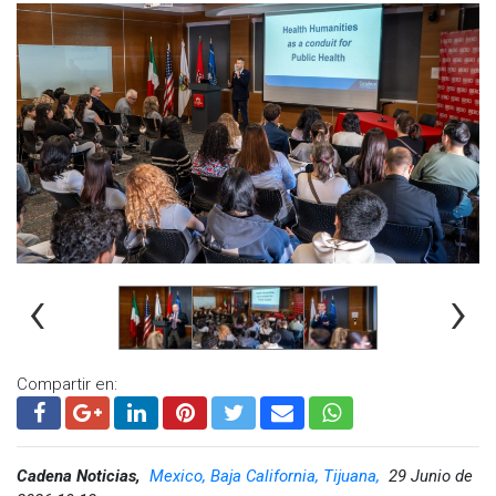
sociedad. Para Iberoamericana, aseguró, la educación no es
un negocio, sino una responsabilidad social orientada a
formar a los mejores profesionales del mundo.
Visita y accede a todo nuestro contenido |
www.cadenanoticias.com
| Twitter:
@cadena_noticias
|
Facebook:
@cadenanoticiasmx
| Instagram:
@cadenanoticiasmx
| TikTok:
@CadenaNoticias
|
Whatsapp:
@CadenaNoticias
| Telegram:
@CadenaNoticias
‹
›
Compartir en:
Cadena Noticias,
Mexico, Baja California, Tijuana,
29 Junio de