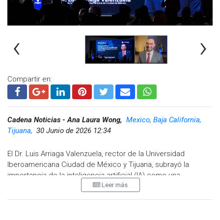
‹
›
Compartir en:
Cadena Noticias - Ana Laura Wong,
Mexico, Baja California,
Tijuana,
30 Junio de 2026 12:34
El Dr. Luis Arriaga Valenzuela, rector de la Universidad
Iberoamericana Ciudad de México y Tijuana, subrayó la
importancia de la inteligencia artificial (IA) como una
Leer más
herramienta poderosa para potenciar las capacidades
académicas y profesionales de los estudiantes.
Sin embargo, enfatizó que también es fundamental