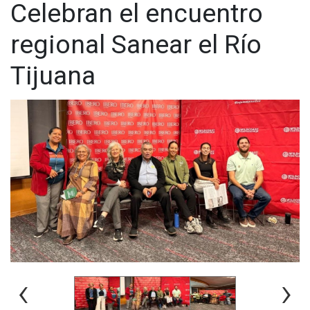
Celebran el encuentro
regional Sanear el Río
Tijuana
Los académicos de Creighton University fueron recibidos por
el Mtro. Florentino Badial Hernández, Director General, la Mtra.
Sarah Obregón Davis, Directora Académica, y el Dr. Víctor
Manuel Caballero Solano, Jefe del Departamento de Ciencias
de la Salud, de IBERO Tijuana, quienes dieron la bienvenida a
los distinguidos invitados y la comunidad universitaria.
En su mensaje inaugural, el Mtro. Florentino Badial Hernández
resaltó la importancia de esta alianza académica y de este
tipo de iniciativas, afirmando que
“trabajando juntos,
‹
›
contribuimos al desarrollo de profesionales de la salud que
combinan la excelencia científica con la compasión, el juicio
ético y un profundo compromiso de servicio a los demás”, en