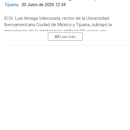
Tijuana,
30 Junio de 2026 12:34
El Dr. Luis Arriaga Valenzuela, rector de la Universidad
Iberoamericana Ciudad de México y Tijuana, subrayó la
importancia de la inteligencia artificial (IA) como una
Leer más
herramienta poderosa para potenciar las capacidades
académicas y profesionales de los estudiantes.
Sin embargo, enfatizó que también es fundamental
desarrollar marcos críticos en la formación, con el objetivo
de formar no solo excelencia académica, sino también
profesionistas con una sólida ética, pensamiento crítico y
responsabilidad social.
En entrevista, el rector explicó que la institución ha
establecido lineamientos claros para el uso responsable de
la IA, adaptando su modelo educativo a las nuevas realidades
tecnológicas.
“Hemos desarrollado lineamientos específicos
para que nuestros estudiantes hagan un uso ético y
responsable de la inteligencia artificial”
, afirmó Arriaga
Valenzuela.