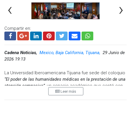
‹
›
Compartir en:
Cadena Noticias,
Mexico, Baja California, Tijuana,
29 Junio de
2026 19:13
La Universidad Iberoamericana Tijuana fue sede del coloquio
“El poder de las humanidades médicas en la prestación de una
atención compasiva”
, un espacio académico que contó con
Leer más
la participación de distinguidos académicos de Creighton
University y que reunió a estudiantes, docentes y
profesionales de la salud.
Este encuentro académico forma parte de una sólida
vinculación y colaboración entre ambas instituciones,
orientadas a fortalecer la formación integral en el ámbito de