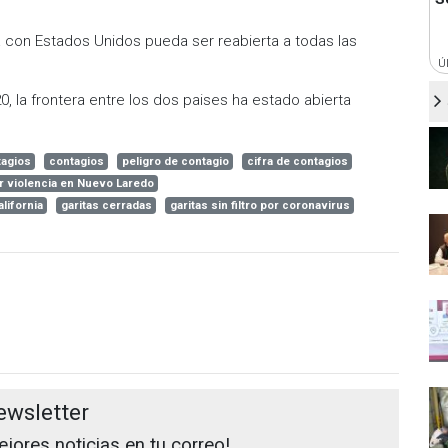
a con Estados Unidos pueda ser reabierta a todas las
Ú
 la frontera entre los dos paises ha estado abierta
tagios
contagios
peligro de contagio
cifra de contagios
or violencia en Nuevo Laredo
lifornia
garitas cerradas
garitas sin filtro por coronavirus
ewsletter
jores noticias en tu correo!