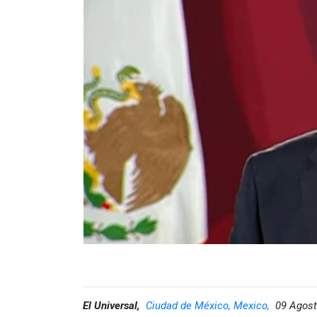
grupos criminales", se lee en un comunicado de su
Por otra parte, la diplomacia británica reconoció
principales destinos turísticos", pero recalca l
sitios turísticos desde principios de 2021.
Temporada de huracanes en México
Meteorólogos y expertos entrevistados pronost
de los cuales 16 podrían golpear costas de la R
"Yucatán, el Golfo de México, el Pacífico y Baja 
en territorio nacional", explicó el capitán prim
Por su parte, la diplomacia británica advirtió q
y afecta tanto a las costas del Pacífico como del
Se advierte de posibles inundaciones, deslizamien
incluido el transporte.
El Universal,
Ciudad de México, Mexico,
09 Agost