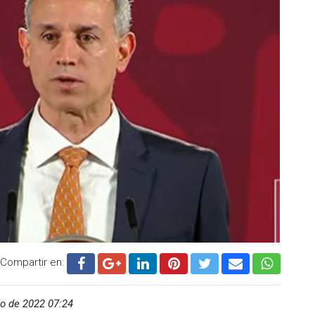
 sitio oficial.
 el trabajo del gobierno mexicano por "proteger los
os enfrentamientos de grupos criminales registrados en
ican hasta 45 posibles fenómenos hidrometeorológicos,
epública a través de huracanes.
California son las áreas que más afectan o se ven afectadas
ero de Fuerza Aérea, meteorólogo Erick Estévez Dorantes.
ue esta temporada se extiende desde junio hasta noviembre
 Atlántico.
tos de tierra e interrupción de los servicios locales,
Compartir en:
o de 2022 07:24