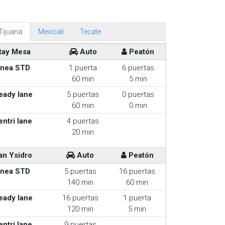
Tijuana
Mexicali
Tecate
tay Mesa
Auto
Peatón
inea STD
1 puerta
6 puertas
60 min
5 min
eady lane
5 puertas
0 puertas
60 min
0 min
entri lane
4 puertas
20 min
an Ysidro
Auto
Peatón
inea STD
5 puertas
16 puertas
140 min
60 min
eady lane
16 puertas
1 puerta
120 min
5 min
entri lane
9 puertas