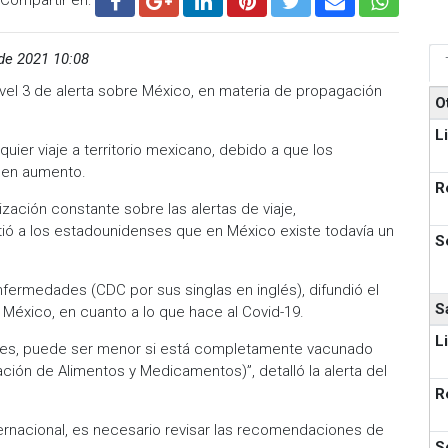
 de 2021 10:08
ivel 3 de alerta sobre México, en materia de propagación
O
L
uier viaje a territorio mexicano, debido a que los
 en aumento.
R
ación constante sobre las alertas de viaje,
rtió a los estadounidenses que en México existe todavía un
S
nfermedades (CDC por sus singlas en inglés), difundió el
S
 México, en cuanto a lo que hace al Covid-19.
L
raves, puede ser menor si está completamente vacunado
ción de Alimentos y Medicamentos)”, detalló la alerta del
R
nternacional, es necesario revisar las recomendaciones de
S