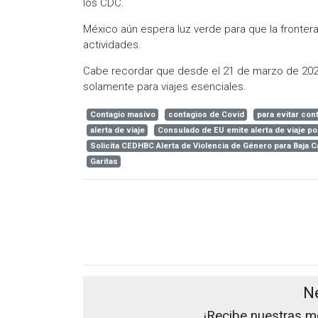
los CDC.
México aún espera luz verde para que la fronter
actividades.
Cabe recordar que desde el 21 de marzo de 2020,
solamente para viajes esenciales.
Contagio masivo
contagios de Covid
para evitar con
alerta de viaje
Consulado de EU emite alerta de viaje p
Solicita CEDHBC Alerta de Violencia de Género para Baja Ca
Garitas
N
¡Recibe nuestras me