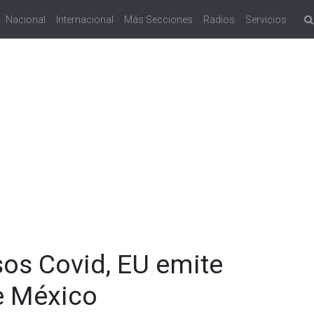
Nacional
Internacional
Más Secciones
Radios
Servicios
os Covid, EU emite
re México