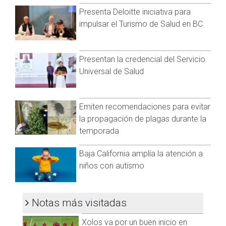
primeras entidades que acumulan el mayor número de
Presenta Deloitte iniciativa para
casos, y que en conjunto conforman el 64 por ciento de
impulsar el Turismo de Salud en BC
todos los casos acumulados registrados en el país, son:
Ciudad de México
Estado de México
Presentan la credencial del Servicio
Nuevo León
Universal de Salud
Guanajuato
Jalisco
San Luis Potosí
Emiten recomendaciones para evitar
Veracruz
la propagación de plagas durante la
Tabasco
temporada
Puebla
Sonora
Baja California amplía la atención a
La distribución por sexo en las defunciones confirmadas
niños con autismo
muestra un predomino del 62 por ciento en hombres. La
mediana de edad en los decesos es de 64 años.
Notas más visitadas
Visita y accede a todo nuestro contenido |
www.cadenanoticias.com
| Twitter:
@cadena_noticias
|
Xolos va por un buen inicio en