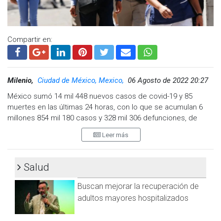
La distribución por sexo en las defunciones confirmadas
muestra un predomino del 62 por ciento en hombres. La
mediana de edad en los decesos es de 64 años.
Compartir en:
Visita y accede a todo nuestro contenido |
www.cadenanoticias.com
| Twitter:
@cadena_noticias
|
Facebook:
@cadenanoticiasmx
| Instagram:
Milenio,
Ciudad de México, Mexico,
06 Agosto de 2022 20:27
@cadena_noticias
| TikTok:
@CadenaNoticias
| Telegram:
México sumó 14 mil 448 nuevos casos de covid-19 y 85
https://t.me/GrupoCadenaResumen
|
muertes en las últimas 24 horas, con lo que se acumulan 6
millones 854 mil 180 casos y 328 mil 306 defunciones, de
acuerdo con el informe de la Secretaría de Salud.
Leer más
El comunicado técnico de la dependencia también
contabiliza:
Salud
753 mil 643 casos sospechosos.
Buscan mejorar la recuperación de
10 millones 223 mil 732 casos negativos.
127 mil 437 casos activos estimados.
adultos mayores hospitalizados
De acuerdo con el reporte de la dependencia, las 10