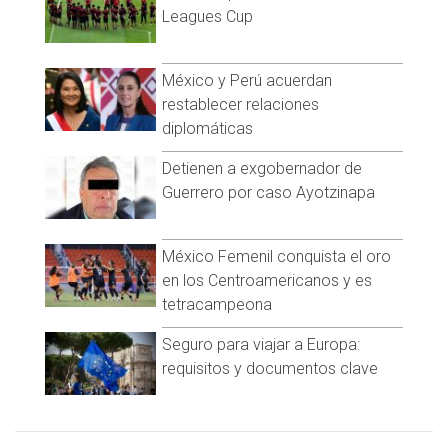
Facebook:
@cadenanoticiasmx
| Instagram:
Leagues Cup
@cadena_noticias
| TikTok:
@CadenaNoticias
| Telegram:
https://t.me/GrupoCadenaResumen
|
México y Perú acuerdan
restablecer relaciones
diplomáticas
Detienen a exgobernador de
Guerrero por caso Ayotzinapa
México Femenil conquista el oro
en los Centroamericanos y es
tetracampeona
Seguro para viajar a Europa:
requisitos y documentos clave