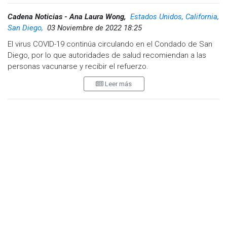
Cadena Noticias - Ana Laura Wong,
Estados Unidos, California,
San Diego,
03 Noviembre de 2022 18:25
El virus COVID-19 continúa circulando en el Condado de San
Diego, por lo que autoridades de salud recomiendan a las
personas vacunarse y recibir el refuerzo.
Leer más
De acuerdo a la Agencia de Servicios de Salud del Condado,
más de 2.68 millones o el 80.3 % de los habitantes de San
Diego recibieron la primera dosis.
Mientras que el 59.6 % de 2 millones 490 mil 433 residentes
de San Diego se han aplicado el refuerzo.
Lamentablemente ocho personas más murieron a causa del
virus y ahora suman 5 mil 532 muertes.
Visita y accede a todo nuestro contenido |
www.cadenanoticias.com
| Twitter:
@cadena_noticias
|
Facebook:
@cadenanoticiasmx
| Instagram:
@cadenanoticiasmx
| TikTok:
@CadenaNoticias
| Telegram: