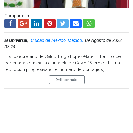
Compartir en:
El Universal,
Ciudad de México, Mexico,
09 Agosto de 2022
07:24
El subsecretario de Salud, Hugo López-Gatell informó que
por cuarta semana la quinta ola de Covid-19 presenta una
reducción progresiva en el número de contagios,
hospitalizaciones y personas fallecidas.
Leer más
Durante el Pulso de la Salud, en la conferencia de prensa del
presidente Andrés Manuel López Obrador, el funcionario de la
Secretaría de Salud dijo que la noticia positiva es que
llevamos cuatro semanas, un mes, de reducción de los
casos.
“Podemos ver este descenso donde cada vez hay menos
casos. En hospitalización, llegamos a 16% de ocupación de