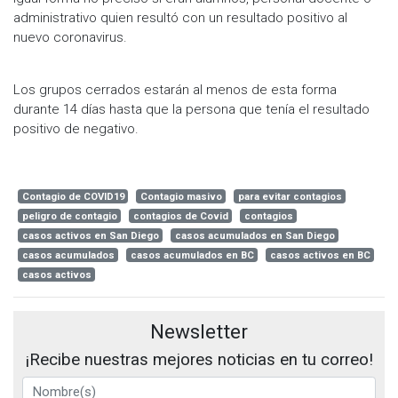
administrativo quien resultó con un resultado positivo al
nuevo coronavirus.
Los grupos cerrados estarán al menos de esta forma
durante 14 días hasta que la persona que tenía el resultado
positivo de negativo.
Contagio de COVID19
Contagio masivo
para evitar contagios
peligro de contagio
contagios de Covid
contagios
casos activos en San Diego
casos acumulados en San Diego
casos acumulados
casos acumulados en BC
casos activos en BC
casos activos
Newsletter
¡Recibe nuestras mejores noticias en tu correo!