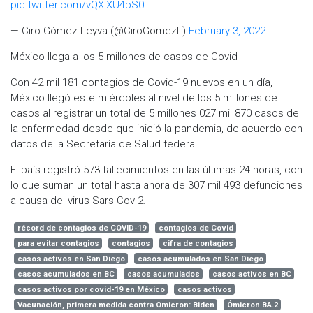
pic.twitter.com/vQXlXU4pS0
— Ciro Gómez Leyva (@CiroGomezL)
February 3, 2022
México llega a los 5 millones de casos de Covid
Con 42 mil 181 contagios de Covid-19 nuevos en un día,
México llegó este miércoles al nivel de los 5 millones de
casos al registrar un total de 5 millones 027 mil 870 casos de
la enfermedad desde que inició la pandemia, de acuerdo con
datos de la Secretaría de Salud federal.
El país registró 573 fallecimientos en las últimas 24 horas, con
lo que suman un total hasta ahora de 307 mil 493 defunciones
a causa del virus Sars-Cov-2.
récord de contagios de COVID-19
contagios de Covid
para evitar contagios
contagios
cifra de contagios
casos activos en San Diego
casos acumulados en San Diego
casos acumulados en BC
casos acumulados
casos activos en BC
casos activos por covid-19 en México
casos activos
Vacunación, primera medida contra Omicron: Biden
Ómicron BA.2