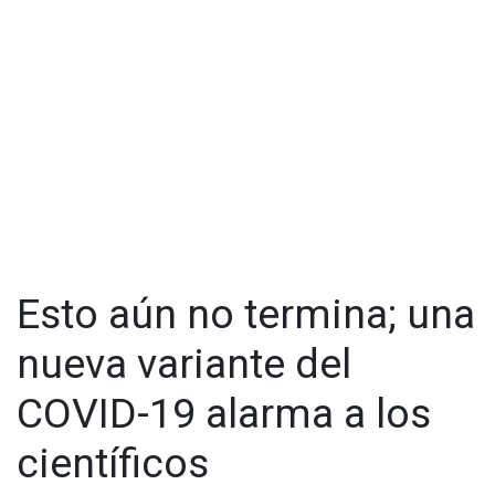
trabajando durante el fin de semana feriado.
Todos los sitios de vacunación contra el COVID-19 del
Condado, estarán cerrados de jueves a domingo con
excepción del Live Well Center de la Región Sur en 690
Oxford St. en Chula Vista, que estará abierto el domingo.
Todos los sitios de vacunación reanudarán el horario normal
el lunes 28 de noviembre.
Los sitios de prueba de COVID-19 operados por el Condado y
el estado estarán cerrados el jueves.
Esto aún no termina; una
nueva variante del
COVID-19 alarma a los
científicos