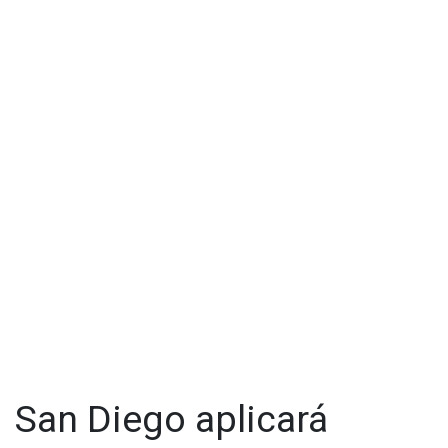
"Así que ya no nos da problemas porque no hay la limitación
que la gente se preocupaba que no podía pasar a Estados
Unidos, está no es una vacuna primaria es un refuerzo",
expresó Amarillas.
Visita y accede a todo nuestro contenido |
www.cadenanoticias.com
| Twitter:
@cadena_noticias
|
Facebook:
@cadenanoticiasmx
| Instagram:
@cadenanoticiasmx
| TikTok:
@CadenaNoticias
| Telegram:
https://t.me/GrupoCadenaResumen
|
San Diego aplicará