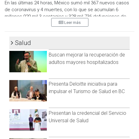
En las últimas 24 horas, México sumó mil 367 nuevos casos
de coronavirus y 4 muertes, con lo que se acumulan 6
millones 929 mil 3 contagios y 328 mil 736 defunciones de
Leer más
acuerdo con el informe de la Secretaría de Salud.
El comunicado técnico también contabiliza:
Salud
755 mil 232 casos sospechosos
10 millones 282 mil 869 casos negativos
Buscan mejorar la recuperación de
65 mil 691 casos activos estimados
adultos mayores hospitalizados
Casos y muertes por covid
Presenta Deloitte iniciativa para
La distribución por sexo en los casos confirmados muestra
impulsar el Turismo de Salud en BC
un predomino en mujeres (53.1 por ciento). La mediana de
edad en general es de 38 años.
Presentan la credencial del Servicio
Los 10 estados que acumulan la mayoría de casos en el país
Universal de Salud
son: Ciudad de México, Estado de México, Nuevo León,
Guanajuato, Jalisco, San Luis Potosí, Veracruz, Tabasco,
Puebla y Sonora.