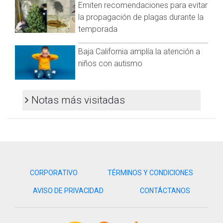
Emiten recomendaciones para evitar
Hasta el día de hoy se tienen 13 mil 964 muertes
la propagación de plagas durante la
sospechosas de covid-19, que incluyen las pendientes por
temporada
laboratorio (3 mil 177) y las que están en proceso de
dictaminación epidemiológica en el Sisver (10 mil 787).
Baja California amplía la atención a
niños con autismo
Visita y accede a todo nuestro contenido |
www.cadenanoticias.com
| Twitter:
@cadena_noticias
|
Facebook:
@cadenanoticiasmx
| Instagram:
@cadenanoticiasmx
| TikTok:
@CadenaNoticias
| Telegram:
Notas más visitadas
https://t.me/GrupoCadenaResumen
|
CORPORATIVO
TÉRMINOS Y CONDICIONES
AVISO DE PRIVACIDAD
CONTÁCTANOS