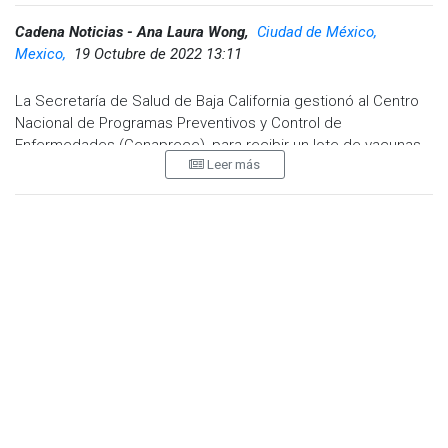
Facebook:
@cadenanoticiasmx
| Instagram:
Cadena Noticias - Ana Laura Wong,
Ciudad de México,
@cadenanoticiasmx
| TikTok:
@CadenaNoticias
| Telegram:
Mexico,
19 Octubre de 2022 13:11
https://t.me/GrupoCadenaResumen
|
La Secretaría de Salud de Baja California gestionó al Centro
Nacional de Programas Preventivos y Control de
Enfermedades (Cenaprece), para recibir un lote de vacunas
Leer más
previo a la temporada invernal para aplicar el refuerzo de los
adultos mayores, declaró el titular de salud, Adrián Medina
Amarillas.
Explicó que hasta el momento no se ha detectado alguna
variante similar a Ómicron, sin embargo, en temporada de frío
las enfermedades respiratorias aumentan y es posible que
repunten los contagios de Covid-19.
El Secretario mencionó que la vacuna AstraZeneca no está
en existencia en el país y actualmente se aplica la vacuna
Cansino, la cual fue estigmatizada cuando se aplicó en
docentes de la entidad.