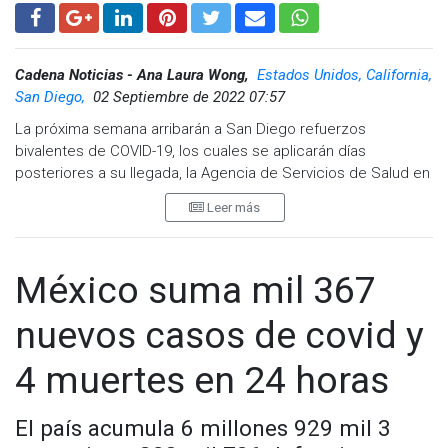
Cadena Noticias - Ana Laura Wong,
Estados Unidos, California,
San Diego,
02 Septiembre de 2022 07:57
La próxima semana arribarán a San Diego refuerzos
bivalentes de COVID-19, los cuales se aplicarán días
posteriores a su llegada, la Agencia de Servicios de Salud en
el Condado anunciarán fechas.
Leer más
Los nuevos refuerzos bivalentes se desarrollaron para
generar una respuesta inmunitaria a partir del virus COVID-19
original y las subvariantes BA.4 y BA.5 Omicron. El
México suma mil 367
Pfizer/BioNTech es para mayores de 12 años, mientras que
el refuerzo bivalente Moderna es para mayores de 18 años.
nuevos casos de covid y
Con esta vacuna bivalente, se tendrá un refuerzo actualizado
4 muertes en 24 horas
que aborda de manera más directa la variante circulante más
común.
El país acumula 6 millones 929 mil 3
Las personas del Condado pueden acudir a una farmacia,