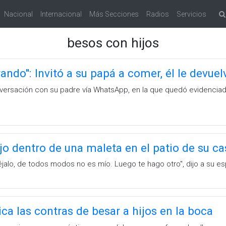
Nacional
Internacional
Más Secciones
Radios
Servicios
besos con hijos
rando'': Invitó a su papá a comer, él le devue
nversación con su padre vía WhatsApp, en la que quedó evidenciad
ijo dentro de una maleta en el patio de su ca
 déjalo, de todos modos no es mío. Luego te hago otro'', dijo a su e
ca las contras de besar a hijos en la boca