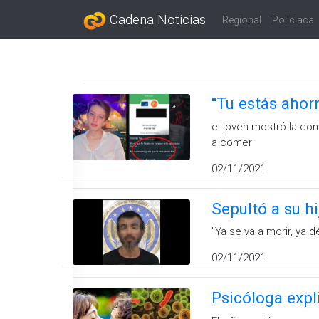
Cadena Noticias
Regional
Policiaca
''Tu estás ahor
el joven mostró la co
a comer
02/11/2021
Sepultó a su h
''Ya se va a morir, ya
02/11/2021
Psicóloga expli