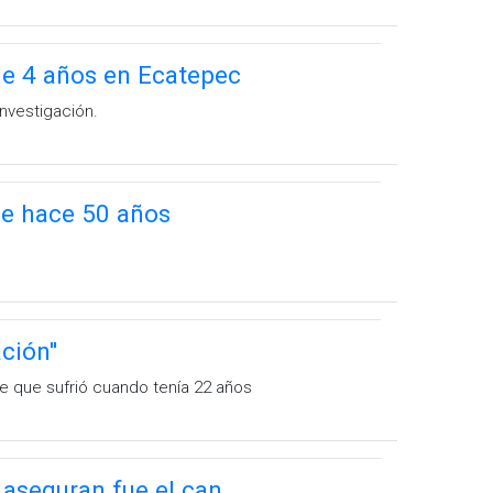
de 4 años en Ecatepec
investigación.
e hace 50 años
ción''
que que sufrió cuando tenía 22 años
s aseguran fue el can