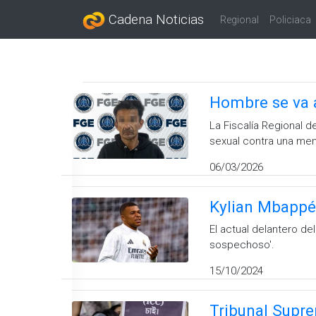
Cadena Noticias
Regional
Policiaca
Hombre se va a
La Fiscalía Regional 
sexual contra una men
06/03/2026
Kylian Mbappé 
El actual delantero d
sospechoso'.
15/10/2024
Tribunal Supre