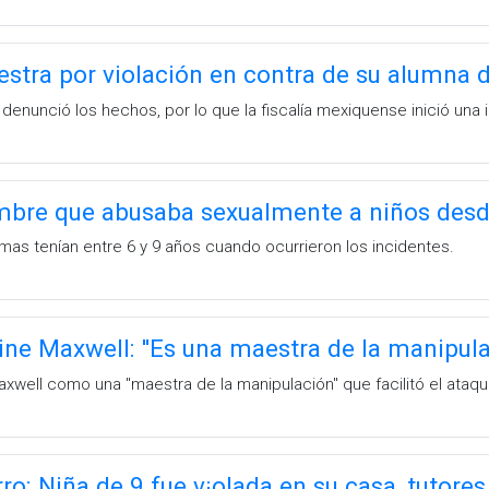
stra por violación en contra de su alumna 
enunció los hechos, por lo que la fiscalía mexiquense inició una 
mbre que abusaba sexualmente a niños desd
imas tenían entre 6 y 9 años cuando ocurrieron los incidentes.
ine Maxwell: ''Es una maestra de la manipula
Maxwell como una ''maestra de la manipulación'' que facilitó el ata
ro: Niña de 9 fue v¡olada en su casa, tutore