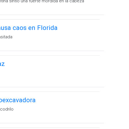
tina sintió una fuerte mordida en la cabeza
usa caos en Florida
nsitada
az
roexcavadora
codrilo