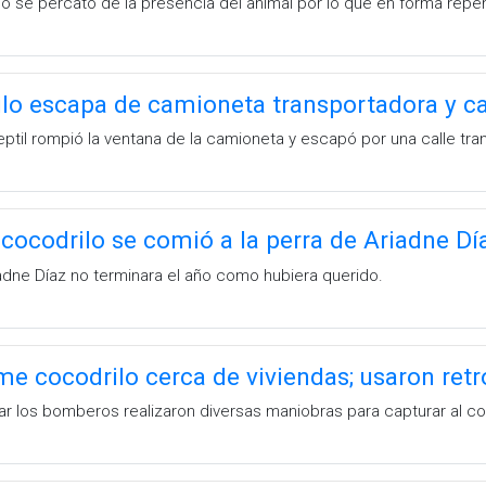
no se percató de la presencia del animal por lo que en forma repen
lo escapa de camioneta transportadora y ca
eptil rompió la ventana de la camioneta y escapó por una calle tra
cocodrilo se comió a la perra de Ariadne Dí
dne Díaz no terminara el año como hubiera querido.
e cocodrilo cerca de viviendas; usaron ret
gar los bomberos realizaron diversas maniobras para capturar al co