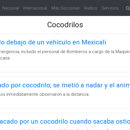
Nacional
Internacional
Más Secciones
Radios
Servicios
Cocodrilos
lo debajo de un vehículo en Mexicali
rgencia, incluido el personal de Bomberos a cargo de la Maquina 2
 casa
ado por cocodrilo; se metió a nadar y el ani
sos inmediatamente observaron a la distancia
tacado por un cocodrilo cuando sacaba osti