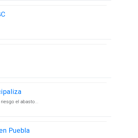
BC
cipaliza
riesgo el abasto...
 en Puebla