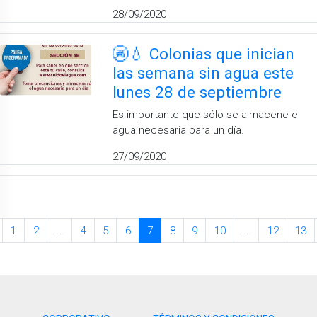
28/09/2020
🚱💧 Colonias que inician
las semana sin agua este
lunes 28 de septiembre
Es importante que sólo se almacene el
agua necesaria para un día.
27/09/2020
1
2
...
4
5
6
7
8
9
10
...
12
13