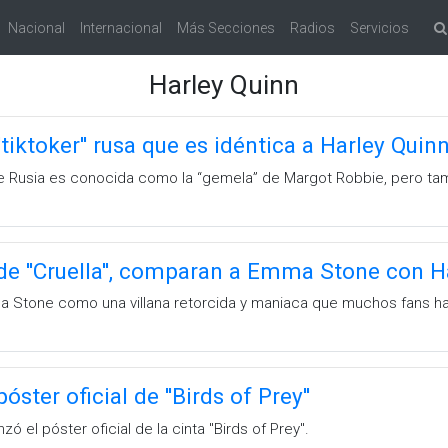
Nacional
Internacional
Más Secciones
Radios
Servicios
Harley Quinn
''tiktoker'' rusa que es idéntica a Harley Quin
 de Rusia es conocida como la “gemela” de Margot Robbie, pero 
 de ''Cruella'', comparan a Emma Stone con H
Stone como una villana retorcida y maniaca que muchos fans han
ster oficial de ''Birds of Prey''
ó el póster oficial de la cinta ''Birds of Prey''.