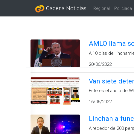
Cadena Noticias
Regional
Policiaca
AMLO llama soc
A 10 días del lincham
20/06/2022
Van siete dete
Este es el audio de W
16/06/2022
Linchan a func
Alrededor de 200 pers