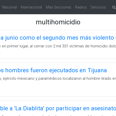
Nacional
Internacional
Más Secciones
Radios
Servicios
multihomicidio
 a junio como el segundo mes más violento 
n primer lugar, al cerrar con 2 mil 331 víctimas de homicidio dolo
os hombres fueron ejecutados en Tijuana
as, ejército mexicano y paramédicos localizaron al hombre tirado e
le a 'La Diablita' por participar en asesinat