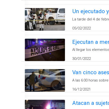
Un ejecutado y
La tarde del 4 de feb
05/02/2022
Ejecutan a me
Al llegar los elemento
30/01/2022
Van cinco ases
A las 6:00 horas sobre
16/12/2021
Atacan a sujet