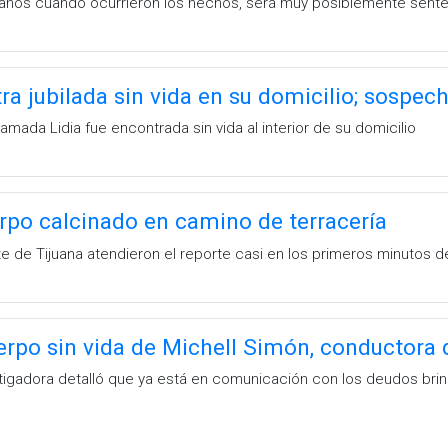
 años cuando ocurrieron los hechos, será muy posiblemente sent
ra jubilada sin vida en su domicilio; sospech
lamada Lidia fue encontrada sin vida al interior de su domicilio
po calcinado en camino de terracería
te de Tijuana atendieron el reporte casi en los primeros minutos d
rpo sin vida de Michell Simón, conductora d
igadora detalló que ya está en comunicación con los deudos brind