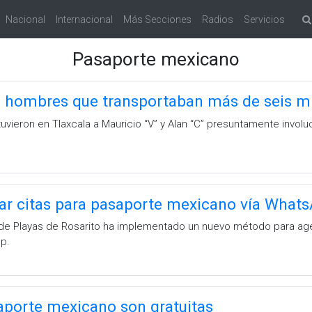
Nacional
Internacional
Más Secciones
Radios
Servicios
Pasaporte mexicano
s hombres que transportaban más de seis m
uvieron en Tlaxcala a Mauricio “V” y Alan “C” presuntamente invol
izar citas para pasaporte mexicano vía What
 de Playas de Rosarito ha implementado un nuevo método para age
p.
aporte mexicano son gratuitas