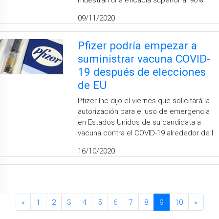
09/11/2020
Pfizer podría empezar a
suministrar vacuna COVID-
19 después de elecciones
de EU
Pfizer Inc dijo el viernes que solicitará la
autorización para el uso de emergencia
en Estados Unidos de su candidata a
vacuna contra el COVID-19 alrededor de l
16/10/2020
«
1
2
3
4
5
6
7
8
9
10
»